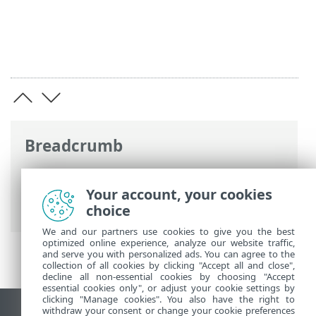
Breadcrumb
Ηλεκτρονική βοήθεια ESET
>
ESET NOD32
Antivirus
>
Ρυθμίσεις για
Your account, your cookies
προχωρημένους
> Σαρώσεις
choice
We and our partners use cookies to give you the best
optimized online experience, analyze our website traffic,
and serve you with personalized ads. You can agree to the
collection of all cookies by clicking "Accept all and close",
decline all non-essential cookies by choosing "Accept
essential cookies only", or adjust your cookie settings by
clicking "Manage cookies". You also have the right to
withdraw your consent or change your cookie preferences