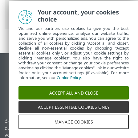
>
Installation
> Dialogfenster –
Installation > Aktivierung > Aktivierung
Your account, your cookies
erfolgreich
choice
We and our partners use cookies to give you the best
optimized online experience, analyze our website traffic,
and serve you with personalized ads. You can agree to the
collection of all cookies by clicking "Accept all and close",
decline all non-essential cookies by choosing "Accept
essential cookies only", or adjust your cookie settings by
clicking "Manage cookies". You also have the right to
withdraw your consent or change your cookie preferences
Desktop-Site anzeigen
anytime by clicking the "Manage cookies" link in our website
footer or in your account settings (if available). For more
End of Life
information, see our
Cookie Policy
.
ESET Knowledgebase
ESET-Forum
ACCEPT ALL AND CLOSE
ESET Status Portal
Regionaler Support
ACCEPT ESSENTIAL COOKIES ONLY
© 1992 - 2026 ESET, spol. s r.
Cookies verwalten
MANAGE COOKIES
o. - Alle Rechte
Cookie-Richtlinie
vorbehalten.