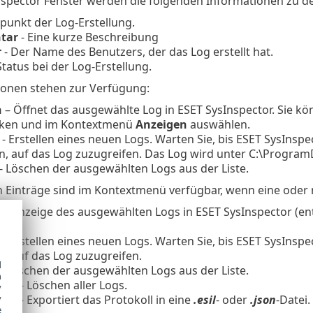
nspector Fenster werden die folgenden Informationen zu de
tpunkt der Log-Erstellung.
tar
- Eine kurze Beschreibung
r
- Der Name des Benutzers, der das Log erstellt hat.
Status bei der Log-Erstellung.
ionen stehen zur Verfügung:
n
– Öffnet das ausgewählte Log in ESET SysInspector. Sie kö
icken und im Kontextmenü
Anzeigen
auswählen.
- Erstellen eines neuen Logs. Warten Sie, bis ESET SysInspe
, auf das Log zuzugreifen. Das Log wird unter C:\Program
- Löschen der ausgewählten Logs aus der Liste.
n Einträge sind im Kontextmenü verfügbar, wenn eine oder
n
- Anzeige des ausgewählten Logs in ESET SysInspector (ent
- Erstellen eines neuen Logs. Warten Sie, bis ESET SysInspe
, auf das Log zuzugreifen.
d
- Löschen der ausgewählten Logs aus der Liste.
h
chen
- Löschen aller Logs.
y
ren
– Exportiert das Protokoll in eine
.esil
- oder
.json
-Datei.
y
e