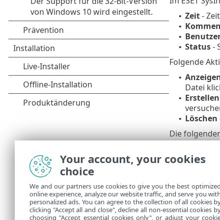
Im ESET SysI
Zeit
- Zei
•
Kommen
•
Benutze
•
Status
- 
•
Folgende Akt
Anzeige
•
Datei kl
Erstellen
•
versuchen
Löschen
•
Die folgende
Anzeige
•
Your account, your cookies
Eintrag)
choice
Erstellen
•
versuchen
We and our partners use cookies to give you the best optimize
Löschen
•
online experience, analyze our website traffic, and serve you wit
Alle lös
•
personalized ads. You can agree to the collection of all cookies b
Exportie
clicking "Accept all and close", decline all non-essential cookies b
•
choosing "Accept essential cookies only", or adjust your cooki