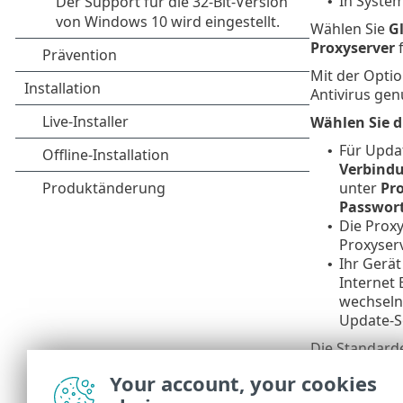
In Syste
•
Wählen Sie
G
Proxyserver
f
Mit der Opti
Antivirus gen
Wählen Sie d
Für Updat
•
Verbind
unter
Pr
Passwor
Die Proxy
•
Proxyserv
Ihr Gerät
•
Internet 
wechseln)
Update-S
Die Standarde
Direktverbin
Your account, your cookies
wenn er nicht 