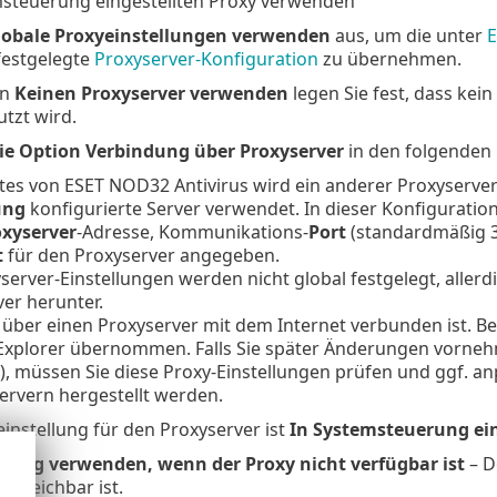
msteuerung eingestellten Proxy verwenden
lobale Proxyeinstellungen verwenden
aus, um die unter
E
estgelegte
Proxyserver-Konfiguration
zu übernehmen.
on
Keinen Proxyserver verwenden
legen Sie fest, dass ke
utzt wird.
ie Option Verbindung über Proxyserver
in den folgenden 
es von ESET NOD32 Antivirus wird ein anderer Proxyserver
ung
konfigurierte Server verwendet. In dieser Konfigurati
oxyserver
-Adresse, Kommunikations-
Port
(standardmäßig 3
t
für den Proxyserver angegeben.
server-Einstellungen werden nicht global festgelegt, aller
er herunter.
 über einen Proxyserver mit dem Internet verbunden ist. Bei
Explorer übernommen. Falls Sie später Änderungen vornehm
, müssen Sie diese Proxy-Einstellungen prüfen und ggf. a
ervern hergestellt werden.
instellung für den Proxyserver ist
In Systemsteuerung ei
dung verwenden, wenn der Proxy nicht verfügbar ist
– D
erreichbar ist.