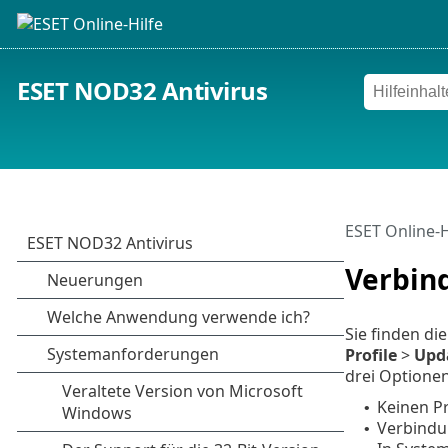
ESET NOD32 Antivirus
ESET Online-H
Verbin
Sie finden di
Profile
>
Upd
drei Optionen
Keinen P
•
Verbindu
•