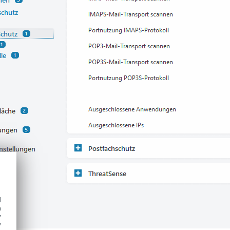
d
h
y
y