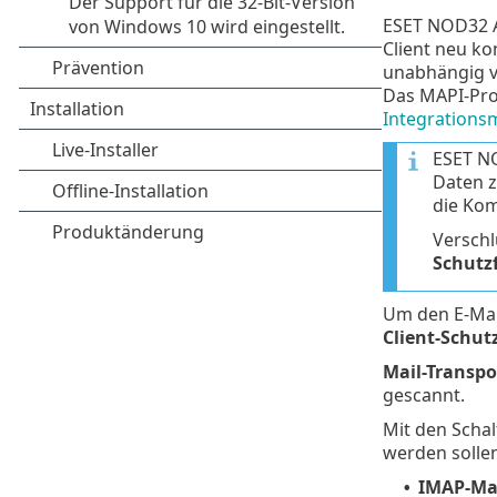
ESET NOD32 An
Client neu k
unabhängig 
Das MAPI-Pro
Integrations
ESET NO
Daten z
die Kom
Verschl
Schutz
Um den E-Mail
Client-Schut
Mail-Transpo
gescannt.
Mit den Scha
werden sollen
IMAP-Mai
•