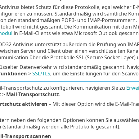
tivirus bietet Schutz für diese Protokolle, egal welcher E
onfigurieren zu müssen. Standardmäßig wird sämtliche Ko
von den standardmäßigen POP3- und IMAP-Portnummern.
tokoll wird nicht gescannt. Die Kommunikation mit dem Mi
modul
in E-Mail-Clients wie etwa Microsoft Outlook gescann
D32 Antivirus unterstützt außerdem die Prüfung von IMAPS-
wischen Server und Client über einen verschlüsselten Kan
munikation über die Protokolle SSL (Secure Socket Layer) u
üsselter Datenverkehr wird standardmäßig gescannt. Navig
funktionen
>
SSL/TLS
, um die Einstellungen für den Scanv
-Transportschutz zu konfigurieren, navigieren Sie zu
Erwei
z
>
Mail-Transportschutz
.
rtschutz aktivieren
– Mit dieser Option wird die E-Mail-
ltern neben den folgenden Optionen können Sie auswählen,
 (standardmäßig werden alle Protokolle gescannt):
l-Transport scannen