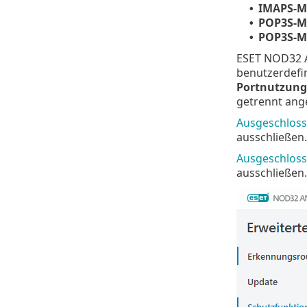
IMAPS-Ma
•
POP3S-Ma
•
POP3S-Ma
•
ESET NOD32 A
benutzerdefin
Portnutzung
getrennt ang
Ausgeschlos
ausschließen.
Ausgeschloss
ausschließen.