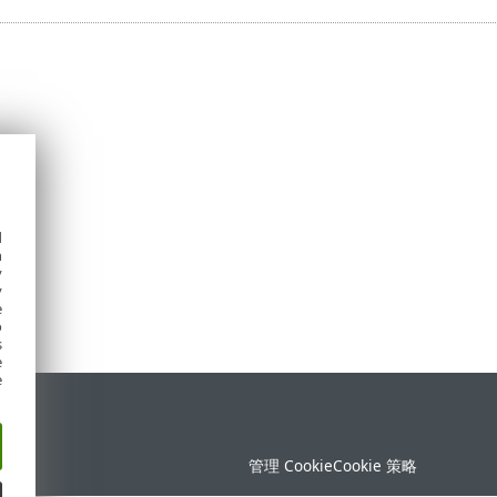
d
h
y
y
e
o
s
e
e
持
管理 Cookie
Cookie 策略