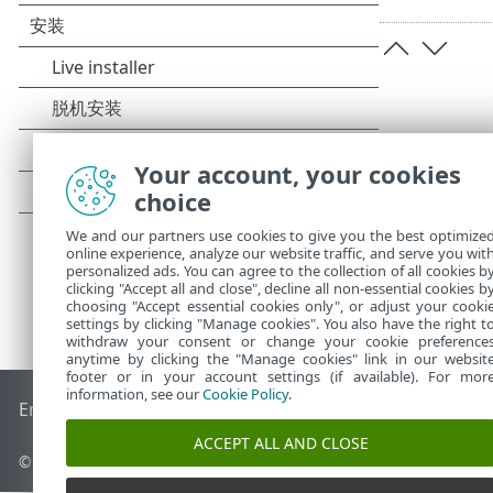
Your account, your cookies
choice
We and our partners use cookies to give you the best optimize
online experience, analyze our website traffic, and serve you wit
personalized ads. You can agree to the collection of all cookies b
clicking "Accept all and close", decline all non-essential cookies b
choosing "Accept essential cookies only", or adjust your cooki
settings by clicking "Manage cookies". You also have the right t
withdraw your consent or change your cookie preference
anytime by clicking the "Manage cookies" link in our websit
footer or in your account settings (if available). For mor
information, see our
Cookie Policy
.
End of Life
ESET 知识库
ESET 论坛
ESET Status Portal
区域支
ACCEPT ALL AND CLOSE
© 1992 - 2025 ESET, spol. s r.o. - 保留所有权利。