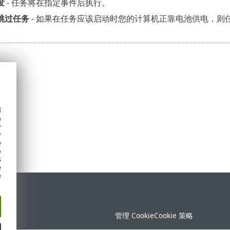
发
- 任务将在指定事件后执行。
跳过任务
- 如果在任务应该启动时您的计算机正靠电池供电，则任
d
h
y
y
e
o
s
e
e
持
管理 Cookie
Cookie 策略