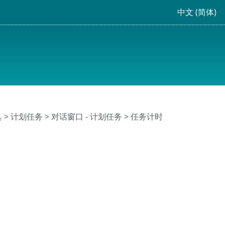
中文 (简体)
具
>
计划任务
> 对话窗口 - 计划任务 > 任务计时