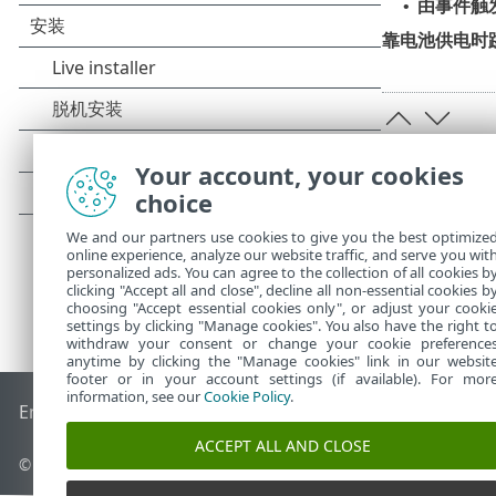
由事件触
•
靠电池供电时
Your account, your cookies
choice
We and our partners use cookies to give you the best optimize
online experience, analyze our website traffic, and serve you wit
personalized ads. You can agree to the collection of all cookies b
clicking "Accept all and close", decline all non-essential cookies b
choosing "Accept essential cookies only", or adjust your cooki
settings by clicking "Manage cookies". You also have the right t
withdraw your consent or change your cookie preference
anytime by clicking the "Manage cookies" link in our websit
footer or in your account settings (if available). For mor
information, see our
Cookie Policy
.
End of Life
ESET 知识库
ESET 论坛
ESET Status Portal
区域支
ACCEPT ALL AND CLOSE
© 1992 - 2025 ESET, spol. s r.o. - 保留所有权利。