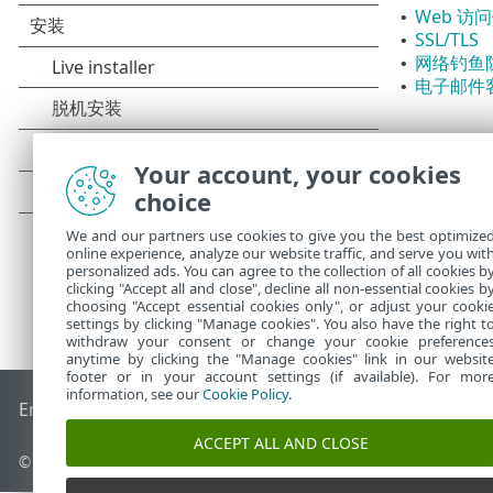
Web 访
•
SSL/TLS
•
网络钓鱼
•
电子邮件
•
Your account, your cookies
choice
We and our partners use cookies to give you the best optimize
online experience, analyze our website traffic, and serve you wit
personalized ads. You can agree to the collection of all cookies b
clicking "Accept all and close", decline all non-essential cookies b
choosing "Accept essential cookies only", or adjust your cooki
settings by clicking "Manage cookies". You also have the right t
withdraw your consent or change your cookie preference
anytime by clicking the "Manage cookies" link in our websit
footer or in your account settings (if available). For mor
information, see our
Cookie Policy
.
End of Life
ESET 知识库
ESET 论坛
ESET Status Portal
区域支
ACCEPT ALL AND CLOSE
© 1992 - 2025 ESET, spol. s r.o. - 保留所有权利。