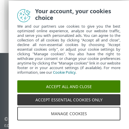
使用 ESET NOD32 Antivirus
>
工具
>
选择
Your account, your cookies
样本以供分析
> 选择样本以供分析 - 可疑站
choice
点
We and our partners use cookies to give you the best
optimized online experience, analyze our website traffic,
and serve you with personalized ads. You can agree to the
collection of all cookies by clicking "Accept all and close",
decline all non-essential cookies by choosing "Accept
essential cookies only", or adjust your cookie settings by
clicking "Manage cookies". You also have the right to
withdraw your consent or change your cookie preferences
anytime by clicking the "Manage cookies" link in our website
查看桌面站点
footer or in your account settings (if available). For more
End of Life
information, see our
Cookie Policy
.
ESET 知识库
ACCEPT ALL AND CLOSE
ESET 论坛
ESET Status Portal
ACCEPT ESSENTIAL COOKIES ONLY
区域支持
MANAGE COOKIES
© 1992 - 2025 ESET, spol. s
管理 Cookie
r.o. - 保留所有权利。
Cookie 策略