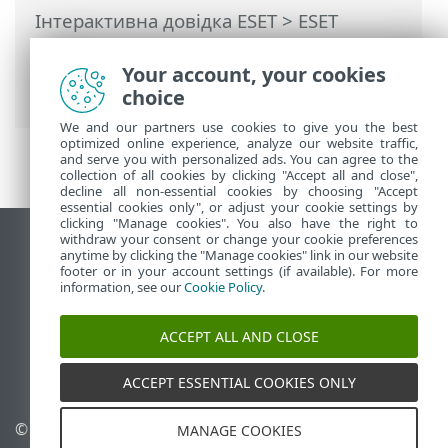
Інтерактивна довідка ESET
>
ESET
NOD32 Antivirus
>
Інсталяція
> Засіб
виправлення неполадок під час
Your account, your cookies
інсталяції
choice
We and our partners use cookies to give you the best
optimized online experience, analyze our website traffic,
and serve you with personalized ads. You can agree to the
collection of all cookies by clicking "Accept all and close",
decline all non-essential cookies by choosing "Accept
essential cookies only", or adjust your cookie settings by
clicking "Manage cookies". You also have the right to
withdraw your consent or change your cookie preferences
Переглянути повну версію
anytime by clicking the "Manage cookies" link in our website
footer or in your account settings (if available). For more
End of Life
information, see our
Cookie Policy
.
База знань ESET
Форум ESET
ACCEPT ALL AND CLOSE
ESET Status Portal
Регіональна підтримка
ACCEPT ESSENTIAL COOKIES ONLY
© 1992 - 2025 ESET, spol. s
Керувати файлами cookie
MANAGE COOKIES