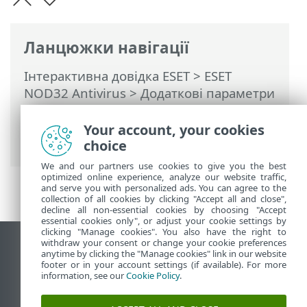
Ланцюжки навігації
Інтерактивна довідка ESET
>
ESET
NOD32 Antivirus
>
Додаткові параметри
>
Інтерфейс користувача
>
Ігровий
режим
> Програми, виключені з
Your account, your cookies
ігрового режиму
choice
We and our partners use cookies to give you the best
optimized online experience, analyze our website traffic,
and serve you with personalized ads. You can agree to the
collection of all cookies by clicking "Accept all and close",
decline all non-essential cookies by choosing "Accept
essential cookies only", or adjust your cookie settings by
clicking "Manage cookies". You also have the right to
withdraw your consent or change your cookie preferences
Переглянути повну версію
anytime by clicking the "Manage cookies" link in our website
footer or in your account settings (if available). For more
End of Life
information, see our
Cookie Policy
.
База знань ESET
Форум ESET