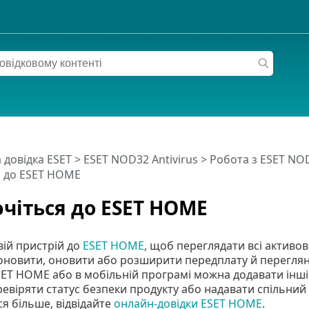
 довідка ESET
>
ESET NOD32 Antivirus
>
Робота з ESET NOD
я до ESET HOME
чіться до ESET HOME
вій пристрій до
ESET HOME
, щоб переглядати всі активов
новити, оновити або розширити передплату й перегляну
ET HOME або в мобільній програмі можна додавати інші
ревіряти статус безпеки продукту або надавати спільни
я більше, відвідайте
онлайн-довідки ESET HOME
.