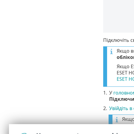
Підключіть с
Якщо ви
обліко
Якщо E
ESET H
ESET 
1.
У
головном
Підключи
2.
Увійдіть 
Якщо
дотр