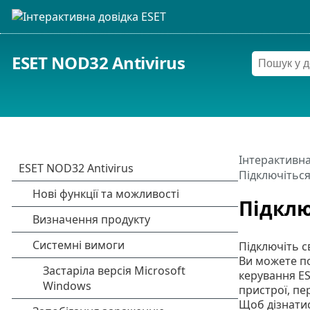
ESET NOD32 Antivirus
Інтерактивна
Підключітьс
Підклю
Підключіть с
Ви можете по
керування ES
пристрої, пе
Щоб дізнатис