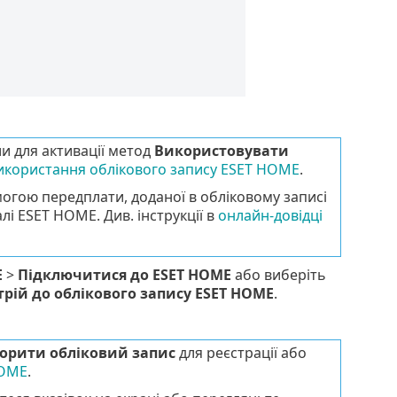
и для активації метод
Використовувати
икористання облікового запису ESET HOME
.
огою передплати, доданої в обліковому записі
і ESET HOME. Див. інструкції в
онлайн-довідці
E
>
Підключитися до ESET HOME
або виберіть
трій до облікового запису ESET HOME
.
орити обліковий запис
для реєстрації або
HOME
.