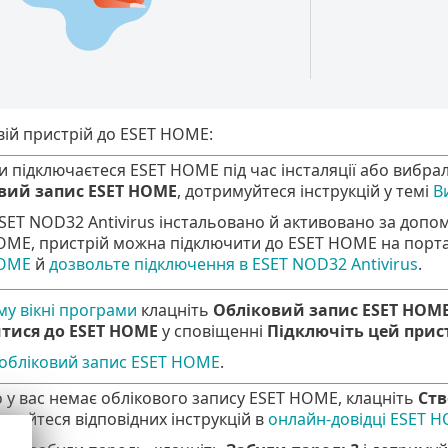
вій пристрій до ESET HOME:
 підключаєтеся ESET HOME під час інсталяції або вибрал
вий запис ESET HOME
, дотримуйтеся інструкцій у темі
В
SET NOD32 Antivirus інстальовано й активовано за допом
OME, пристрій можна підключити до ESET HOME на портал
HOME
й
дозвольте підключення в ESET NOD32 Antivirus
.
у вікні програми
клацніть
Обліковий запис ESET HOM
тися до ESET HOME
у сповіщенні
Підключіть цей прис
в обліковий запис ESET HOME
.
 у вас немає облікового запису ESET HOME, клацніть
Ств
имуйтеся відповідних інструкцій в
онлайн-довідці ESET 