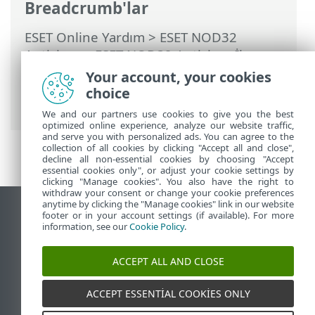
Breadcrumb'lar
ESET Online Yardım
>
ESET NOD32
Antivirus
>
ESET NOD32 Antivirus İle
çalışma
>
ESET HOME hesabı
>
ESET
Your account, your cookies
HOME Hesabınıza bağlanın
> ESET HOME
choice
Hesabına giriş yapın
We and our partners use cookies to give you the best
optimized online experience, analyze our website traffic,
and serve you with personalized ads. You can agree to the
collection of all cookies by clicking "Accept all and close",
decline all non-essential cookies by choosing "Accept
essential cookies only", or adjust your cookie settings by
clicking "Manage cookies". You also have the right to
withdraw your consent or change your cookie preferences
anytime by clicking the "Manage cookies" link in our website
Masaüstü sitesini görüntüle
footer or in your account settings (if available). For more
information, see our
Cookie Policy
.
End of Life
ESET Bilgi Bankası
ACCEPT ALL AND CLOSE
ESET Forumu
ESET Status Portal
ACCEPT ESSENTIAL COOKIES ONLY
Bölgesel destek