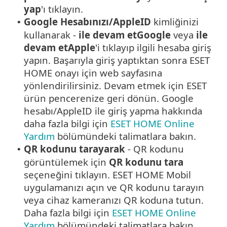
yap
'ı tıklayın.
Google
Hesabınızı/
AppleID
kimliğinizi
•
kullanarak -
ile devam et
Google
veya
ile
devam et
Apple
'i tıklayıp ilgili hesaba giriş
yapın. Başarıyla giriş yaptıktan sonra ESET
HOME onayı için web sayfasına
yönlendirilirsiniz. Devam etmek için ESET
ürün pencerenize geri dönün.
Google
hesabı/
AppleID
ile giriş yapma hakkında
daha fazla bilgi için
ESET HOME Online
Yardım
bölümündeki talimatlara bakın.
QR kodunu tarayarak
- QR kodunu
•
görüntülemek için
QR kodunu tara
seçeneğini tıklayın. ESET HOME Mobil
uygulamanızı açın ve QR kodunu tarayın
veya cihaz kameranızı QR koduna tutun.
Daha fazla bilgi için
ESET HOME Online
Yardım
bölümündeki talimatlara bakın.