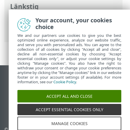
Länkstig
ESET onlinehjälp
>
ESET NOD32 Antivirus
Your account, your cookies
>
Installation
> Uppgradering till en
choice
nyare version
We and our partners use cookies to give you the best
optimized online experience, analyze our website traffic,
and serve you with personalized ads. You can agree to the
collection of all cookies by clicking "Accept all and close",
decline all non-essential cookies by choosing "Accept
essential cookies only", or adjust your cookie settings by
clicking "Manage cookies". You also have the right to
withdraw your consent or change your cookie preferences
anytime by clicking the "Manage cookies" link in our website
Visa skrivbords-webbplats
footer or in your account settings (if available). For more
information, see our
Cookie Policy
.
End of Life
ESET kunskapsbas
ACCEPT ALL AND CLOSE
ESET forum
ESET Status Portal
ACCEPT ESSENTIAL COOKIES ONLY
Regional support
MANAGE COOKIES
© 1992 - 2025 ESET, spol. s
Hantera cookies