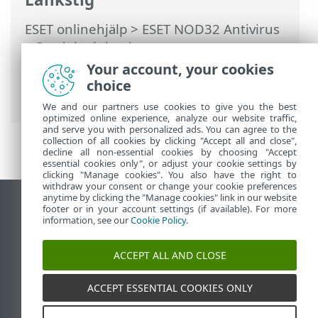
ESET onlinehjälp
>
ESET NOD32 Antivirus
>
Produktaktivering
>
Abonnemangsstatus
> Aktiveringen
Your account, your cookies
misslyckades på grund av överanvänt
choice
abonnemang
We and our partners use cookies to give you the best
optimized online experience, analyze our website traffic,
and serve you with personalized ads. You can agree to the
collection of all cookies by clicking "Accept all and close",
decline all non-essential cookies by choosing "Accept
essential cookies only", or adjust your cookie settings by
clicking "Manage cookies". You also have the right to
withdraw your consent or change your cookie preferences
anytime by clicking the "Manage cookies" link in our website
Visa skrivbords-webbplats
footer or in your account settings (if available). For more
information, see our
Cookie Policy
.
End of Life
ESET kunskapsbas
ACCEPT ALL AND CLOSE
ESET forum
ESET Status Portal
ACCEPT ESSENTIAL COOKIES ONLY
Regional support