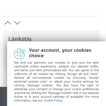
Länkstig
ESET onlinehjälp
>
ESET NOD32 Antivirus
Your account, your cookies
>
Avancerade inställningar
> Felsökning
choice
> Loggfiler
We and our partners use cookies to give you the best
optimized online experience, analyze our website traffic,
and serve you with personalized ads. You can agree to the
collection of all cookies by clicking "Accept all and close",
decline all non-essential cookies by choosing "Accept
essential cookies only", or adjust your cookie settings by
clicking "Manage cookies". You also have the right to
withdraw your consent or change your cookie preferences
anytime by clicking the "Manage cookies" link in our website
Visa skrivbords-webbplats
footer or in your account settings (if available). For more
information, see our
Cookie Policy
.
End of Life