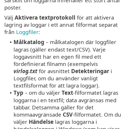
särskilt om loggarna innehåller ett stort antal
poster.
Välj
Aktivera textprotokoll
för att aktivera
lagring av loggar i ett annat filformat separat
från
Loggfiler
:
Målkatalog
– målkatalogen där loggfiler
•
lagras (gäller endast text/CSV). Varje
loggavsnitt har en egen fil med ett
fördefinierat filnamn (exempelvis
virlog.txt
för avsnittet
Detekteringar
i
Loggfiler, om du använder vanligt
textfilsformat för att lagra loggar).
Typ
– om du väljer
Text
-filformatet lagras
•
loggarna i en textfil; data avgränsas med
tabbar. Detsamma gäller för det
kommaavgränsade
CSV
-filformatet. Om du
väljer
Händelse
lagras loggarna i
händelseloggen i Windows (som kan visas