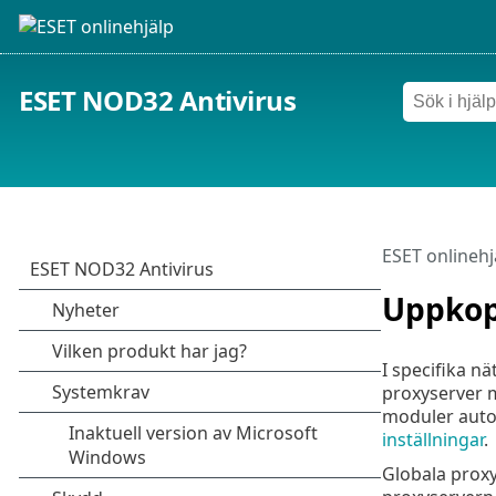
ESET NOD32 Antivirus
ESET onlinehj
Uppkop
I specifika n
proxyserver m
moduler autom
inställningar
.
Globala proxy