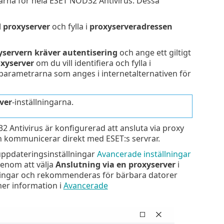
garna för hela ESET NOD32 Antivirus. Dessa
 proxyserver
och fylla i
proxyserveradressen
yservern kräver autentisering
och ange ett giltigt
oxyserver
om du vill identifiera och fylla i
parametrarna som anges i internetalternativen för
ver
-inställningarna.
Antivirus är konfigurerad att ansluta via proxy
h kommunicerar direkt med ESET:s servrar.
 uppdateringsinställningar
Avancerade inställningar
enom att välja
Anslutning via en proxyserver
i
eringar och rekommenderas för bärbara datorer
mer information i
Avancerade