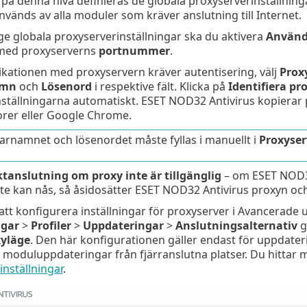
på denna nivå definieras de globala proxyserverinställnin
vänds av alla moduler som kräver anslutning till Internet.
ge globala proxyserverinställningar ska du aktivera
Använd
med proxyserverns
portnummer
.
tionen med proxyservern kräver autentisering, välj
Prox
amn
och
Lösenord
i respektive fält. Klicka på
Identifiera pr
ställningarna automatiskt. ESET NOD32 Antivirus kopierar 
orer eller Google Chrome.
rnamnet och lösenordet måste fyllas i manuellt i
Proxyser
tanslutning om proxy inte är tillgänglig
– om ESET NOD32 
te kan nås, så åsidosätter ESET NOD32 Antivirus proxyn oc
att konfigurera inställningar för proxyserver i Avancerade
ngar
>
Profiler
>
Uppdateringar
>
Anslutningsalternativ
g
yläge
. Den här konfigurationen gäller endast för uppdat
moduluppdateringar från fjärranslutna platser. Du hittar 
nställningar
.