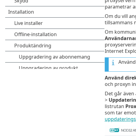
proxyservern 
parametrar an
Om du vill an
tillsammans 
Om kommunika
Användarn
proxyserverin
Internet Expl
Använda
Använd direk
och proxyn in
Det går även 
>
Uppdateri
listrutan
Prox
som tar emot 
uppdateringsi