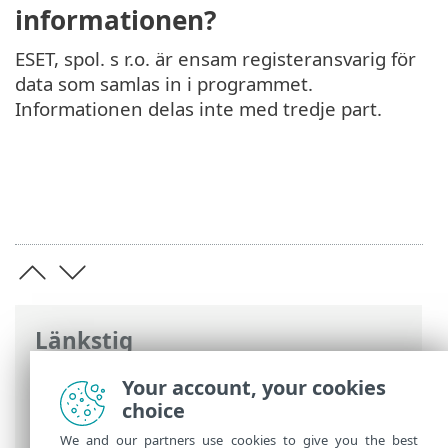
informationen?
ESET, spol. s r.o. är ensam registeransvarig för
data som samlas in i programmet.
Informationen delas inte med tredje part.
Länkstig
ESET onlinehjälp
>
ESET NOD32 Antivirus
Your account, your cookies
>
Juridiska dokument > Program för en
choice
bättre kundupplevelse
We and our partners use cookies to give you the best