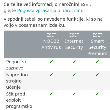
Če želite več informacij o naročnini ESET,
glejte
Pogosta vprašanja o naročnini
.
V spodnji tabeli so navedene funkcije, ki so na
voljo v posameznem izdelku.
ESET
ESET
ESET
NOD32
Internet
Smart
Antivirus
Security
Security
Premium
Pogon za
✔
✔
✔
zaznavo
Napredno
✔
✔
✔
strojno
učenje
Ščit pred
✔
✔
✔
exploit
programsko