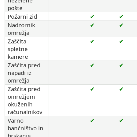
neželene
pošte
Požarni zid
✔
✔
Nadzornik
✔
✔
omrežja
Zaščita
✔
✔
spletne
kamere
Zaščita pred
✔
✔
napadi iz
omrežja
Zaščita pred
✔
✔
omrežjem
okuženih
računalnikov
Varno
✔
✔
bančništvo in
brskanje