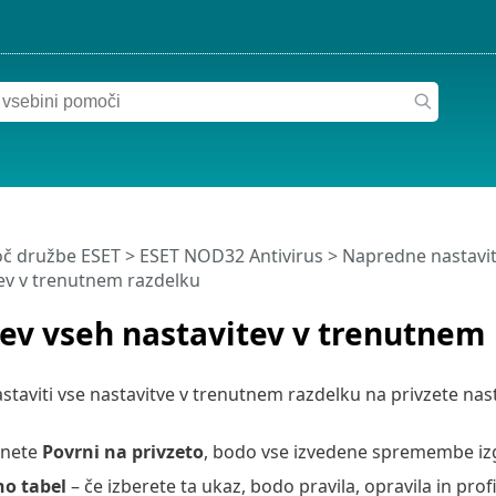
č družbe ESET
>
ESET NOD32 Antivirus
>
Napredne nastavi
ev v trenutnem razdelku
ev vseh nastavitev v trenutnem
staviti vse nastavitve v trenutnem razdelku na privzete nastav
knete
Povrni na privzeto
, bodo vse izvedene spremembe iz
no tabel
– če izberete ta ukaz, bodo pravila, opravila in profi