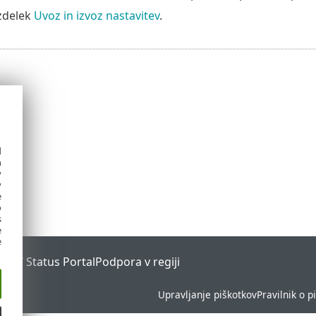
azdelek
Uvoz in izvoz nastavitev
.
d
h
y
y
e
o
s
e
e
ESET Status Portal
Podpora v regiji
Upravljanje piškotkov
Pravilnik o p