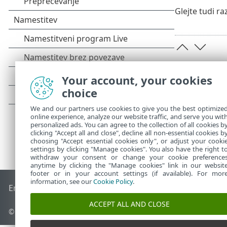
Glejte tudi r
Your account, your cookies
choice
We and our partners use cookies to give you the best optimize
online experience, analyze our website traffic, and serve you wit
personalized ads. You can agree to the collection of all cookies b
clicking "Accept all and close", decline all non-essential cookies b
choosing "Accept essential cookies only", or adjust your cooki
settings by clicking "Manage cookies". You also have the right t
withdraw your consent or change your cookie preference
anytime by clicking the "Manage cookies" link in our websit
footer or in your account settings (if available). For mor
information, see our
Cookie Policy
.
End of Life
Zbirka znanja družbe ESET
Forum družbe ESET
ACCEPT ALL AND CLOSE
© 1992 - 2025 ESET, spol. s r. o. – Vse pravice pridržane.