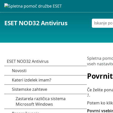
ESET NOD32 Antivirus
Spletna pomo
vseh nastavit
Povrnit
Če želite pona
⤴.
Potem ko kli
Povrni vsebi