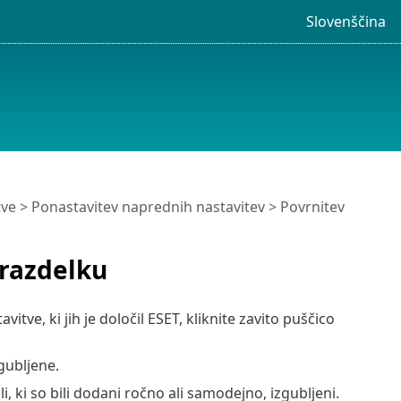
Slovenščina
tve
> Ponastavitev naprednih nastavitev > Povrnitev
 razdelku
itve, ki jih je določil ESET, kliknite zavito puščico
gubljene.
li, ki so bili dodani ročno ali samodejno, izgubljeni.