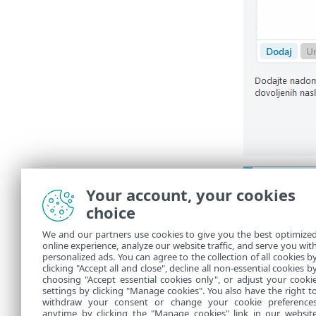
Ilustri
Your account, your cookies
Nasledn
choice
Izk
•
We and our partners use cookies to give you the best optimize
Blo
•
online experience, analyze our website traffic, and serve you wit
personalized ads. You can agree to the collection of all cookies b
Za več inform
clicking "Accept all and close", decline all non-essential cookies b
choosing "Accept essential cookies only", or adjust your cooki
settings by clicking "Manage cookies". You also have the right t
withdraw your consent or change your cookie preference
anytime by clicking the "Manage cookies" link in our websit