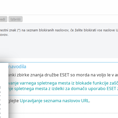
rana navodila
ji članki zbirke znanja družbe ESET so morda na voljo le v a
ljučevanje varnega spletnega mesta iz blokade funkcije zaš
d
kiranje spletnega mesta z izdelki za domačo uporabo ESET
h
y
acij glejte
Upravljanje seznama naslovov URL
.
y
e
o
s
e