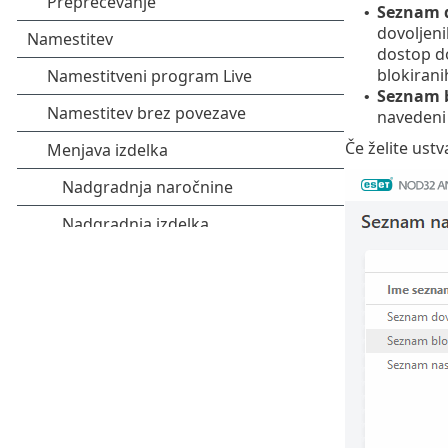
Seznam d
•
dovoljeni
dostop d
blokirani
Seznam b
•
navedeni 
Če želite ustv