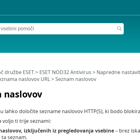
č družbe ESET
>
ESET NOD32 Antivirus
>
Napredne nastavi
seznama naslovov URL
> Seznam naslovov
 naslovov
 lahko določite sezname naslovov HTTP(S), ki bodo blokirani,
 voljo ti trije seznami:
aslovov, izključenih iz pregledovanja vsebine
– brez iska
 ta seznam.