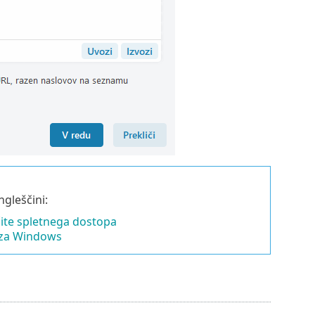
ngleščini:
čite spletnega dostopa
 za Windows