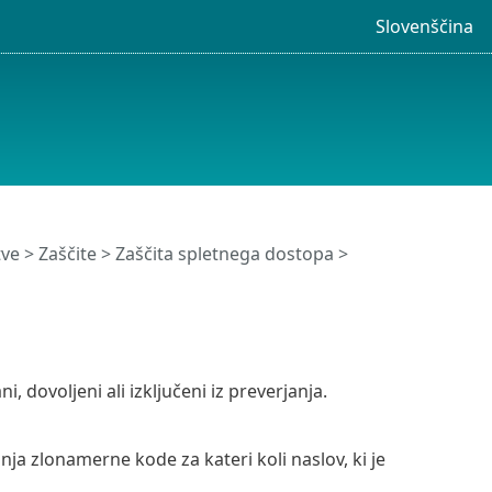
Slovenščina
tve
>
Zaščite
>
Zaščita spletnega dostopa
>
 dovoljeni ali izključeni iz preverjanja.
nja zlonamerne kode za kateri koli naslov, ki je