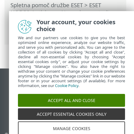
Spletna pomoč družbe ESET
>
ESET
NOD32 Antivirus
>
Napredne nastavitve
>
Zaščite
>
Zaščita e-poštnega odjemalca
Your account, your cookies
>
Zaščita prenosa e-pošte
> Izključeni
choice
naslovi IP
We and our partners use cookies to give you the best
optimized online experience, analyze our website traffic,
and serve you with personalized ads. You can agree to the
collection of all cookies by clicking "Accept all and close",
decline all non-essential cookies by choosing "Accept
essential cookies only", or adjust your cookie settings by
clicking "Manage cookies". You also have the right to
withdraw your consent or change your cookie preferences
anytime by clicking the "Manage cookies" link in our website
Prikaz mesta na namizju
footer or in your account settings (if available). For more
information, see our
Cookie Policy
.
End of Life
Zbirka znanja družbe ESET
ACCEPT ALL AND CLOSE
Forum družbe ESET
ESET Status Portal
ACCEPT ESSENTIAL COOKIES ONLY
Podpora v regiji
MANAGE COOKIES