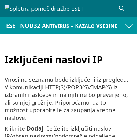
ESET NOD32 Antivirus – Kazalo vsebine
Izključeni naslovi IP
Vnosi na seznamu bodo izključeni iz pregleda.
V komunikaciji HTTP(S)/POP3(S)/IMAP(S) iz
izbranih naslovov in na njih ne bo preverjeno,
ali so njej grožnje. Priporočamo, da to
možnost uporabite le za zaupanja vredne
naslove.
Kliknite
Dodaj
, če želite izključiti naslov
IP/obseg naslovov/podomrežje oddaljene