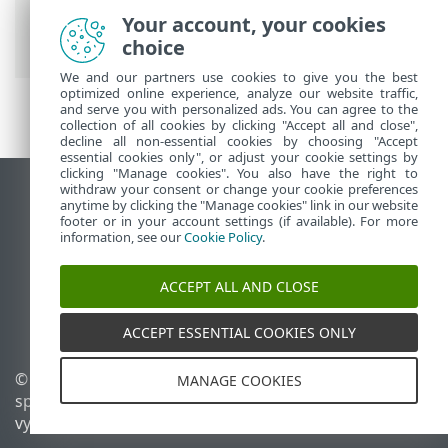
Antivirus
>
Práca s programom ESET
Your account, your cookies
NOD32 Antivirus
> Nástroje
choice
We and our partners use cookies to give you the best
optimized online experience, analyze our website traffic,
and serve you with personalized ads. You can agree to the
collection of all cookies by clicking "Accept all and close",
decline all non-essential cookies by choosing "Accept
essential cookies only", or adjust your cookie settings by
clicking "Manage cookies". You also have the right to
withdraw your consent or change your cookie preferences
Zobraziť stránku ako na počítači
anytime by clicking the "Manage cookies" link in our website
footer or in your account settings (if available). For more
End of Life
information, see our
Cookie Policy
.
Databáza znalostí ESET
ESET Fórum
ACCEPT ALL AND CLOSE
ESET Status Portal
Technická podpora
ACCEPT ESSENTIAL COOKIES ONLY
© 1992 - 2025 ESET,
Spravovať súbory cookie
MANAGE COOKIES
spol. s r. o. Všetky práva
Zásady používania súborov
vyhradené.
cookie