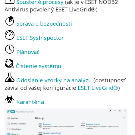
Spustené procesy
(ak je v ESET NOD32
Antivirus povolený ESET LiveGrid®)
Správa o bezpečnosti
ESET SysInspector
Plánovač
Čistenie systému
Odoslanie vzorky na analýzu
(dostupnosť
závisí od vašej konfigurácie
ESET LiveGrid®
)
Karanténa