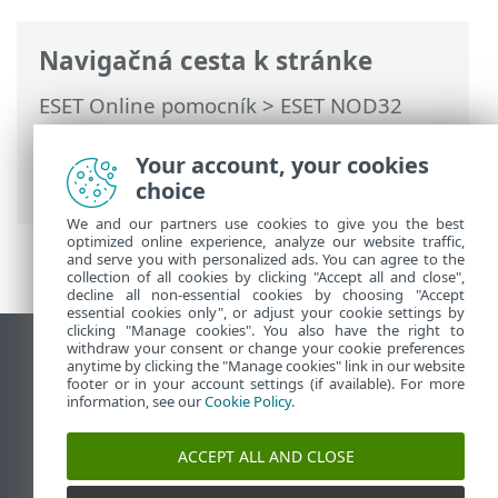
Navigačná cesta k stránke
ESET Online pomocník
>
ESET NOD32
Antivirus
>
Práca s programom ESET
NOD32 Antivirus
>
Nastavenia
>
Ochrana
Your account, your cookies
internetu
> Antiphishingová ochrana
choice
We and our partners use cookies to give you the best
optimized online experience, analyze our website traffic,
and serve you with personalized ads. You can agree to the
collection of all cookies by clicking "Accept all and close",
decline all non-essential cookies by choosing "Accept
essential cookies only", or adjust your cookie settings by
clicking "Manage cookies". You also have the right to
withdraw your consent or change your cookie preferences
Zobraziť stránku ako na počítači
anytime by clicking the "Manage cookies" link in our website
footer or in your account settings (if available). For more
End of Life
information, see our
Cookie Policy
.
Databáza znalostí ESET
ESET Fórum
ACCEPT ALL AND CLOSE
ESET Status Portal