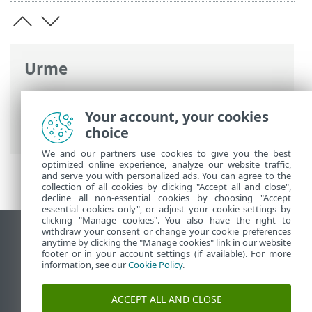
Urme
Ajutor online ESET
>
ESET NOD32
Antivirus
>
Lucrul cu ESET NOD32
Your account, your cookies
Antivirus
choice
We and our partners use cookies to give you the best
optimized online experience, analyze our website traffic,
and serve you with personalized ads. You can agree to the
collection of all cookies by clicking "Accept all and close",
decline all non-essential cookies by choosing "Accept
essential cookies only", or adjust your cookie settings by
clicking "Manage cookies". You also have the right to
withdraw your consent or change your cookie preferences
Vizualizare site pentru desktop
anytime by clicking the "Manage cookies" link in our website
footer or in your account settings (if available). For more
End of Life
information, see our
Cookie Policy
.
Baza de cunoștințe ESET
Forum ESET
ACCEPT ALL AND CLOSE
ESET Status Portal