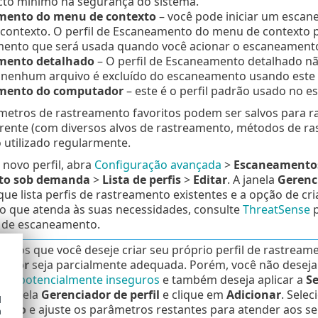
to mínimo na segurança do sistema.
mento do menu de contexto
– você pode iniciar um esca
contexto. O perfil de Escaneamento do menu de contexto 
ento que será usada quando você acionar o escaneamento
mento detalhado
– O perfil de Escaneamento detalhado nã
 nenhum arquivo é excluído do escaneamento usando este p
mento do computador
– este é o perfil padrão usado no
metros de rastreamento favoritos podem ser salvos para 
erente (com diversos alvos de rastreamento, métodos de r
 utilizado regularmente.
 novo perfil, abra
Configuração avançada
>
Escaneamento
to sob demanda
>
Lista de perfis
>
Editar
. A janela
Gerenci
ue lista perfis de rastreamento existentes e a opção de cri
 que atenda às suas necessidades, consulte
ThreatSense
p
 de escaneamento.
mos que você deseje criar seu próprio perfil de rastream
tador
seja parcialmente adequada. Porém, você não deseja
ivos potencialmente inseguros
e também deseja aplicar a
Se
a janela
Gerenciador de perfil
e clique em
Adicionar
. Sele
d
onado
e ajuste os parâmetros restantes para atender aos se
h