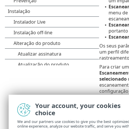
um impac
Escanea
•
menu de 
escaneam
Escanea
•
portanto
Escanea
•
Os seus parâ
um perfil dif
rastreamento
Para criar um
Escaneamen
selecionado
q
escaneamento
configuração
Suponha
Your account, your cookies
compu
choice
aplicat
perfil n
We and our partners use cookies to give you the best optimize
seleci
online experience, analyze our website traffic, and serve you wit