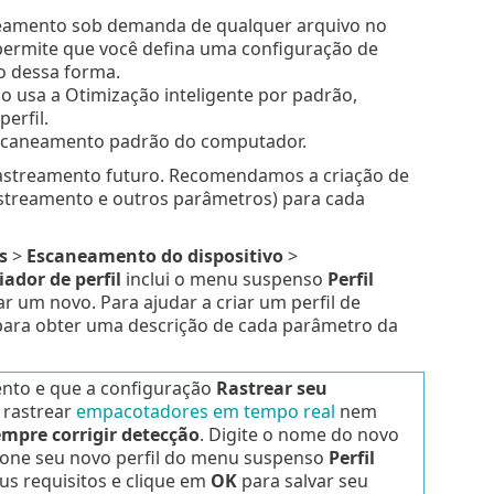
neamento sob demanda de qualquer arquivo no
permite que você defina uma configuração de
 dessa forma.
o usa a Otimização inteligente por padrão,
erfil.
 escaneamento padrão do computador.
rastreamento futuro. Recomendamos a criação de
astreamento e outros parâmetros) para cada
s
>
Escaneamento do dispositivo
>
ador de perfil
inclui o menu suspenso
Perfil
ar um novo. Para ajudar a criar um perfil de
ara obter uma descrição de cada parâmetro da
ento e que a configuração
Rastrear seu
 rastrear
empacotadores em tempo real
nem
mpre corrigir detecção
. Digite o nome do novo
cione seu novo perfil do menu suspenso
Perfil
us requisitos e clique em
OK
para salvar seu