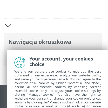
Nawigacja okruszkowa
Pomoc online ESET
>
ESET NOD32
Antivirus
>
ESET NOD32 Antivirus
Your account, your cookies
choice
We and our partners use cookies to give you the best
optimized online experience, analyze our website traffic,
and serve you with personalized ads. You can agree to the
collection of all cookies by clicking "Accept all and close",
decline all non-essential cookies by choosing "Accept
essential cookies only", or adjust your cookie settings by
Wyświetl witrynę internetową dla
clicking "Manage cookies". You also have the right to
withdraw your consent or change your cookie preferences
komputerów
anytime by clicking the "Manage cookies" link in our website
footer or in your account settings (if available). For more
End of Life