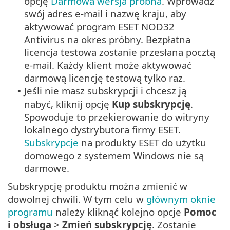
opcję
Darmowa wersja próbna
. Wprowadź
swój adres e-mail i nazwę kraju, aby
aktywować program ESET NOD32
Antivirus na okres próbny. Bezpłatna
licencja testowa zostanie przesłana pocztą
e-mail. Każdy klient może aktywować
darmową licencję testową tylko raz.
Jeśli nie masz subskrypcji i chcesz ją
•
nabyć, kliknij opcję
Kup subskrypcję
.
Spowoduje to przekierowanie do witryny
lokalnego dystrybutora firmy ESET.
Subskrypcje
na produkty ESET do użytku
domowego z systemem Windows nie są
darmowe.
Subskrypcję produktu można zmienić w
dowolnej chwili. W tym celu w
głównym oknie
programu
należy kliknąć kolejno opcje
Pomoc
i obsługa
>
Zmień subskrypcję
. Zostanie