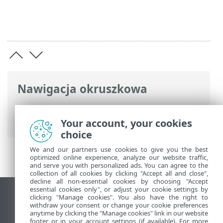
Nawigacja okruszkowa
Pomoc online ESET
>
ESET NOD32
Antivirus
>
Aktywacja produktu
Your account, your cookies
choice
We and our partners use cookies to give you the best
optimized online experience, analyze our website traffic,
and serve you with personalized ads. You can agree to the
collection of all cookies by clicking "Accept all and close",
decline all non-essential cookies by choosing "Accept
essential cookies only", or adjust your cookie settings by
Wyświetl witrynę internetową dla
clicking "Manage cookies". You also have the right to
withdraw your consent or change your cookie preferences
komputerów
anytime by clicking the "Manage cookies" link in our website
footer or in your account settings (if available). For more