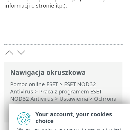
informacji o stronie itp.).
Nawigacja okruszkowa
Pomoc online ESET
>
ESET NOD32
Antivirus
>
Praca z programem ESET
NOD32 Antivirus
>
Ustawienia
>
Ochrona
internetowa
> Ochrona przed atakami
typu „phishing”
Your account, your cookies
choice
We and our partners use cookies to give you the best