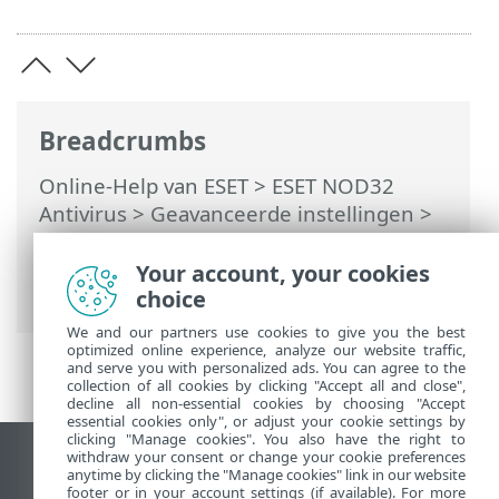
Breadcrumbs
Online-Help van ESET
>
ESET NOD32
Antivirus
>
Geavanceerde instellingen
>
Beveiliging
>
Beveiliging van e-mailclient
>
Beveiliging van e-mailverkeer
>
Your account, your cookies
Uitgesloten IP's
choice
We and our partners use cookies to give you the best
optimized online experience, analyze our website traffic,
and serve you with personalized ads. You can agree to the
collection of all cookies by clicking "Accept all and close",
decline all non-essential cookies by choosing "Accept
essential cookies only", or adjust your cookie settings by
clicking "Manage cookies". You also have the right to
withdraw your consent or change your cookie preferences
Bureaubladwebsite weergeven
anytime by clicking the "Manage cookies" link in our website
footer or in your account settings (if available). For more
End of Life