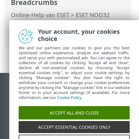
Breadcrumbs
Online-Help van ESET
>
ESET NOD32
Antivirus
>
Werken met ESET NOD32
Antivirus
>
Instellingen
>
Your account, your cookies
Internetbeveiliging
> Anti-phishing
choice
We and our partners use cookies to give you the best
optimized online experience, analyze our website traffic,
and serve you with personalized ads. You can agree to the
collection of all cookies by clicking "Accept all and close",
decline all non-essential cookies by choosing "Accept
essential cookies only", or adjust your cookie settings by
clicking "Manage cookies". You also have the right to
withdraw your consent or change your cookie preferences
Bureaubladwebsite weergeven
anytime by clicking the "Manage cookies" link in our website
footer or in your account settings (if available). For more
End of Life
information, see our
Cookie Policy
.
ESET Kennisbank
ESET-forum
ACCEPT ALL AND CLOSE
ESET Status Portal
Regionale ondersteuning
ACCEPT ESSENTIAL COOKIES ONLY