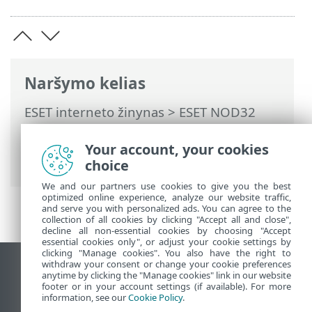
Naršymo kelias
ESET interneto žinynas
>
ESET NOD32
Antivirus
>
Išplėstinis nustatymas
>
Apsaugos priemonės
>
ThreatSense
>
Your account, your cookies
Valymo lygiai
choice
We and our partners use cookies to give you the best
optimized online experience, analyze our website traffic,
and serve you with personalized ads. You can agree to the
collection of all cookies by clicking "Accept all and close",
decline all non-essential cookies by choosing "Accept
essential cookies only", or adjust your cookie settings by
clicking "Manage cookies". You also have the right to
withdraw your consent or change your cookie preferences
Rodyti darbalaukio tinklavietę
anytime by clicking the "Manage cookies" link in our website
footer or in your account settings (if available). For more
End of Life
information, see our
Cookie Policy
.
ESET žinių bazė