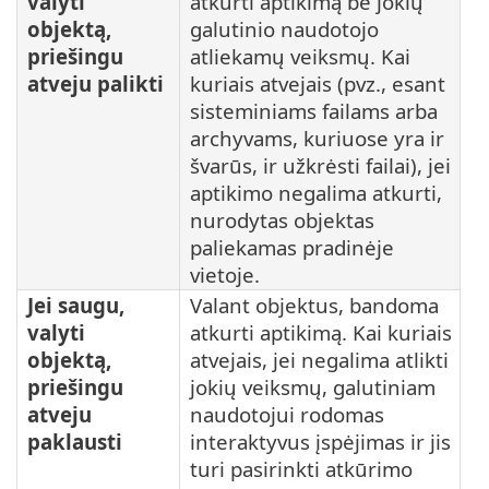
valyti
atkurti aptikimą be jokių
objektą,
galutinio naudotojo
priešingu
atliekamų veiksmų. Kai
atveju palikti
kuriais atvejais (pvz., esant
sisteminiams failams arba
archyvams, kuriuose yra ir
švarūs, ir užkrėsti failai), jei
aptikimo negalima atkurti,
nurodytas objektas
paliekamas pradinėje
vietoje.
Jei saugu,
Valant objektus, bandoma
valyti
atkurti aptikimą. Kai kuriais
objektą,
atvejais, jei negalima atlikti
priešingu
jokių veiksmų, galutiniam
atveju
naudotojui rodomas
paklausti
interaktyvus įspėjimas ir jis
turi pasirinkti atkūrimo