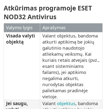
Atkūrimas programoje ESET
NOD32 Antivirus
Valymo lygis
Aprašymas
Visada valyti
Valant objektus, bandoma
objektą
atkurti aptikimą be jokių
galutinio naudotojo
atliekamų veiksmų. Kai
kuriais retais atvejais (pvz.,
esant sisteminiams
failams), jei aptikimo
negalima atkurti,
nurodytas objektas
paliekamas pradinėje
vietoje.
Jei saugu,
Valant
objektus
, bandoma