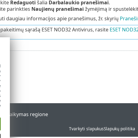
ėkite
Redaguoti
šalia
Darbalaukio pranešimai
.
ite parinkties
Naujienų pranešimai
žymėjimą ir spustelėki
i daugiau informacijos apie pranešimus, žr. skyrių
Praneš
pakeitimų sąrašą ESET NOD32 Antivirus, rasite
ESET NOD32 
d
h
y
y
e
o
s
e
e
al
Palaikymas regione
Tvarkyti slapukus
Slapukų politika