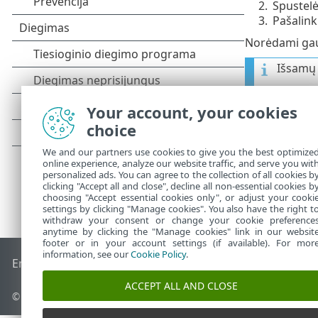
2.
Spustel
3.
Pašalink
Norėdami gaut
Išsamų 
Your account, your cookies
choice
We and our partners use cookies to give you the best optimize
online experience, analyze our website traffic, and serve you wit
personalized ads. You can agree to the collection of all cookies b
clicking "Accept all and close", decline all non-essential cookies b
choosing "Accept essential cookies only", or adjust your cooki
settings by clicking "Manage cookies". You also have the right t
withdraw your consent or change your cookie preference
anytime by clicking the "Manage cookies" link in our websit
footer or in your account settings (if available). For mor
information, see our
Cookie Policy
.
End of Life
ESET žinių bazė
ESET forumas
ESET Status Port
ACCEPT ALL AND CLOSE
© 1992 - 2025 ESET, spol. s r.o. - Visos teisės saugomos.