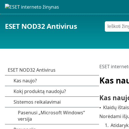
ESET NOD32 Antivirus
ESET internet
Kas na
Kas naujo
Klaidų ištai
•
Norėdami išj
1.
Atidaryk