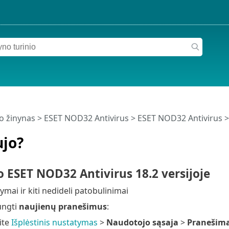
o žinynas
>
ESET NOD32 Antivirus
>
ESET NOD32 Antivirus
>
ujo?
 ESET NOD32 Antivirus 18.2 versijoje
symai ir kiti nedideli patobulinimai
ungti
naujienų pranešimus
:
ite
Išplėstinis nustatymas
>
Naudotojo sąsaja
>
Pranešima