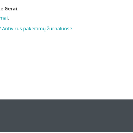
te
Gerai
.
imai
.
Antivirus pakeitimų žurnaluose
.