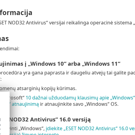
nformacija
SET NOD32 Antivirus“ versijai reikalinga operacinė sistem
mas
rendimai:
aujinimas į „Windows 10“ arba „Windows 11“
rocedūra yra gana paprasta ir daugeliu atvejų tai galite pad
:
omenų atsarginių kopijų kūrimas.
 „Microsoft“
10 dažnai užduodamų klausimų apie „Windows“
ows“ atnaujinimą
ir atnaujinkite savo „Windows“ OS.
SET NOD32 Antivirus“ 16.0 versiją
d
h
naujovinti „Windows“,
įdiekite „ESET NOD32 Antivirus“ 16.0 ver
y
.0 versija) žinyne internete
.
y