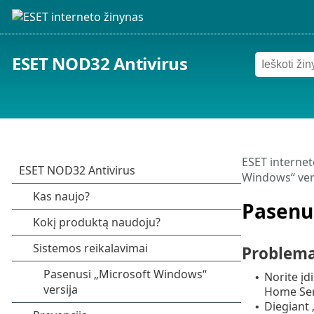
ESET NOD32 Antivirus
ESET internet
Windows“ ver
Pasenus
Problem
Norite įd
•
Home Ser
Diegiant
•