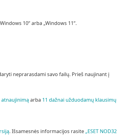
a „Windows 10“ arba „Windows 11“.
aryti neprarasdami savo failų. Prieš naujinant į
 atnaujinimą
arba
11 dažnai užduodamų klausimų
siją
. Išsamesnės informacijos rasite
„ESET NOD32