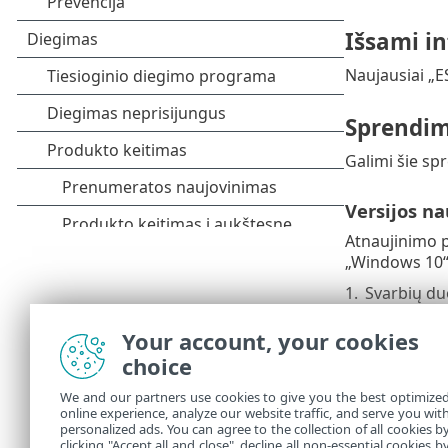
Išsami i
Naujausiai „E
Sprendi
Galimi šie sp
Versijos n
Atnaujinimo p
„Windows 10“
1.
Svarbių du
2.
Skaitykite
Your account, your cookies
apie „Wind
choice
Įdiekite „E
We and our partners use cookies to give you the best optimize
online experience, analyze our website traffic, and serve you wit
Jei negalite 
personalized ads. You can agree to the collection of all cookies b
Antivirus“ (16
clicking "Accept all and close", decline all non-essential cookies b