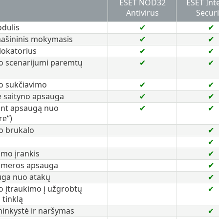
ESET NOD32
ESET Int
Antivirus
Securi
dulis
✔
✔
 mašininis mokymasis
✔
✔
lokatorius
✔
✔
 scenarijumi paremtų
✔
✔
o sukčiavimo
✔
✔
e saityno apsauga
✔
✔
tant apsaugą nuo
✔
✔
e“)
o brukalo
✔
✔
nimo įrankis
✔
ameros apsauga
✔
uga nuo atakų
✔
 įtraukimo į užgrobtų
✔
tinklą
ninkystė ir naršymas
✔