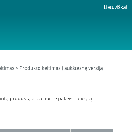
Lietuviškai
itimas > Produkto keitimas į aukštesnę versiją
ntą produktą arba norite pakeisti įdiegtą