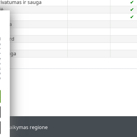
rivatumas ir sauga
✔
lė
✔
✔
 Data
ard
 Guard
d
h
y
apsauga
y
e
o
s
e
e
al
Palaikymas regione