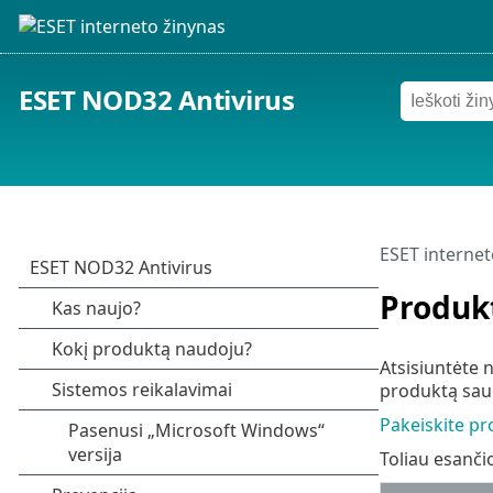
ESET NOD32 Antivirus
ESET internet
Produkt
Atsisiuntėte 
produktą saug
Pakeiskite p
Toliau esanči