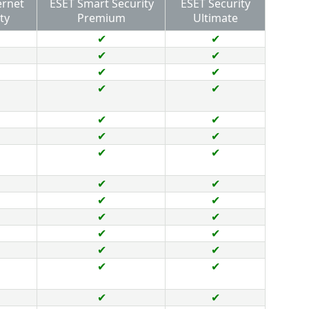
ernet
ESET Smart Security
ESET Security
ty
Premium
Ultimate
✔
✔
✔
✔
✔
✔
✔
✔
✔
✔
✔
✔
✔
✔
✔
✔
✔
✔
✔
✔
✔
✔
✔
✔
✔
✔
✔
✔