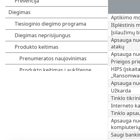
Aptikimo mo
Išplėstinis
Įsilaužimų b
Apsauga nuo
atakų
Apsauga nu
Prieigos pri
HIPS (įskai
„Ransomwar
Apsauga nu
Užkarda
Tinklo tikri
Interneto k
Tinklo apsa
Apsauga nuo
kompiuterių 
Saugi banki