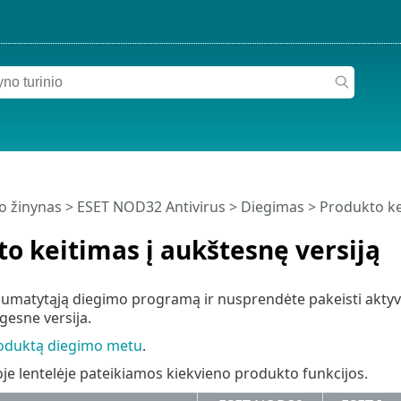
o žinynas
>
ESET NOD32 Antivirus
>
Diegimas
> Produkto ke
o keitimas į aukštesnę versiją
numatytąją diegimo programą ir nusprendėte pakeisti aktyvi
esne versija.
roduktą diegimo metu
.
oje lentelėje pateikiamos kiekvieno produkto funkcijos.