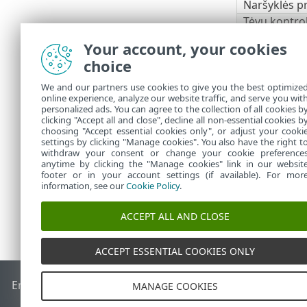
Naršyklės p
Tėvų kontro
Anti-Theft
Your account, your cookies
ESET Secure
choice
ESET LiveGu
ESET Folder
We and our partners use cookies to give you the best optimize
online experience, analyze our website traffic, and serve you wit
VPN
personalized ads. You can agree to the collection of all cookies b
Tapatybės 
clicking "Accept all and close", decline all non-essential cookies b
choosing "Accept essential cookies only", or adjust your cooki
settings by clicking "Manage cookies". You also have the right t
withdraw your consent or change your cookie preference
anytime by clicking the "Manage cookies" link in our websit
footer or in your account settings (if available). For mor
information, see our
Cookie Policy
.
ACCEPT ALL AND CLOSE
ACCEPT ESSENTIAL COOKIES ONLY
End of Life
ESET žinių bazė
ESET forumas
ESET Status Port
MANAGE COOKIES