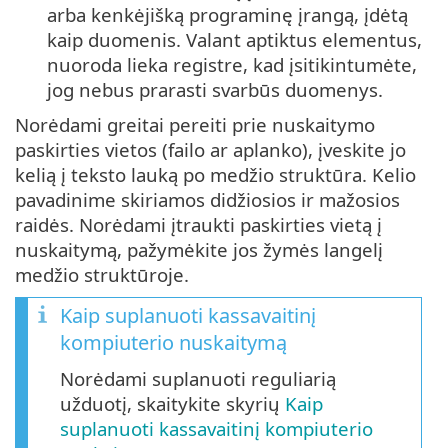
arba kenkėjišką programinę įrangą, įdėtą
kaip duomenis. Valant aptiktus elementus,
nuoroda lieka registre, kad įsitikintumėte,
jog nebus prarasti svarbūs duomenys.
Norėdami greitai pereiti prie nuskaitymo
paskirties vietos (failo ar aplanko), įveskite jo
kelią į teksto lauką po medžio struktūra. Kelio
pavadinime skiriamos didžiosios ir mažosios
raidės. Norėdami įtraukti paskirties vietą į
nuskaitymą, pažymėkite jos žymės langelį
medžio struktūroje.
Kaip suplanuoti kassavaitinį
kompiuterio nuskaitymą
Norėdami suplanuoti reguliarią
užduotį, skaitykite skyrių
Kaip
suplanuoti kassavaitinį kompiuterio