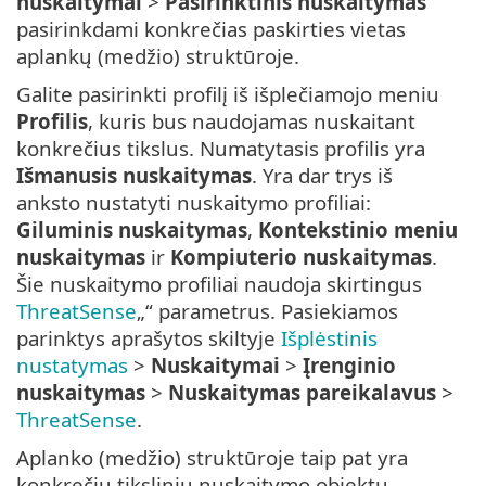
nuskaitymai
>
Pasirinktinis nuskaitymas
pasirinkdami konkrečias paskirties vietas
aplankų (medžio) struktūroje.
Galite pasirinkti profilį iš išplečiamojo meniu
Profilis
, kuris bus naudojamas nuskaitant
konkrečius tikslus. Numatytasis profilis yra
Išmanusis nuskaitymas
. Yra dar trys iš
anksto nustatyti nuskaitymo profiliai:
Giluminis nuskaitymas
,
Kontekstinio meniu
nuskaitymas
ir
Kompiuterio nuskaitymas
.
Šie nuskaitymo profiliai naudoja skirtingus
ThreatSense
„“ parametrus. Pasiekiamos
parinktys aprašytos skiltyje
Išplėstinis
nustatymas
>
Nuskaitymai
>
Įrenginio
nuskaitymas
>
Nuskaitymas pareikalavus
>
ThreatSense
.
Aplanko (medžio) struktūroje taip pat yra
konkrečių tikslinių nuskaitymo objektų.