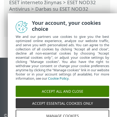
ESET interneto žinynas
>
ESET NOD32
Antivirus
>
Darbas su ESET NOD32
Antivirus
>
Kompiuterio nuskaitymas
>
Pasirinktinio nuskaitymo paleidimo
Your account, your cookies
priemonė
choice
We and our partners use cookies to give you the best
optimized online experience, analyze our website traffic,
and serve you with personalized ads. You can agree to the
collection of all cookies by clicking "Accept all and close",
decline all non-essential cookies by choosing "Accept
essential cookies only", or adjust your cookie settings by
clicking "Manage cookies". You also have the right to
withdraw your consent or change your cookie preferences
Rodyti darbalaukio tinklavietę
anytime by clicking the "Manage cookies" link in our website
footer or in your account settings (if available). For more
End of Life
information, see our
Cookie Policy
.
ESET žinių bazė
ESET forumas
ACCEPT ALL AND CLOSE
ESET Status Portal
Palaikymas regione
ACCEPT ESSENTIAL COOKIES ONLY
© 1992 - 2025 ESET, spol. s
Tvarkyti slapukus
MANAGE COOKIES