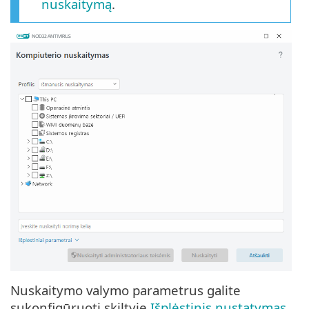
nuskaitymą
.
Nuskaitymo valymo parametrus galite
sukonfigūruoti skiltyje
Išplėstinis nustatymas