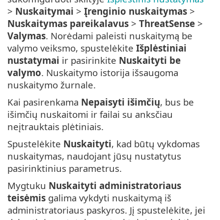
>
Nuskaitymai
>
Įrenginio nuskaitymas
>
Nuskaitymas pareikalavus
>
ThreatSense
>
Valymas
. Norėdami paleisti nuskaitymą be
valymo veiksmo, spustelėkite
Išplėstiniai
nustatymai
ir pasirinkite
Nuskaityti be
valymo
. Nuskaitymo istorija išsaugoma
nuskaitymo žurnale.
Kai pasirenkama
Nepaisyti išimčių
, bus be
išimčių nuskaitomi ir failai su anksčiau
neįtrauktais plėtiniais.
Spustelėkite
Nuskaityti
, kad būtų vykdomas
nuskaitymas, naudojant jūsų nustatytus
pasirinktinius parametrus.
Mygtuku
Nuskaityti administratoriaus
teisėmis
galima vykdyti nuskaitymą iš
administratoriaus paskyros. Jį spustelėkite, jei