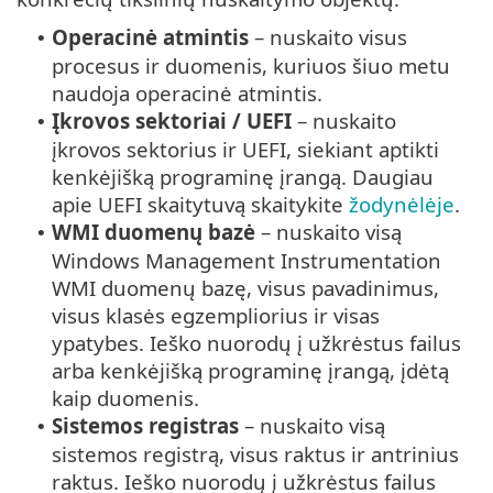
Operacinė atmintis
– nuskaito visus
•
procesus ir duomenis, kuriuos šiuo metu
naudoja operacinė atmintis.
Įkrovos sektoriai / UEFI
– nuskaito
•
įkrovos sektorius ir UEFI, siekiant aptikti
kenkėjišką programinę įrangą. Daugiau
apie UEFI skaitytuvą skaitykite
žodynėlėje
.
WMI duomenų bazė
– nuskaito visą
•
Windows Management Instrumentation
WMI duomenų bazę, visus pavadinimus,
visus klasės egzempliorius ir visas
ypatybes. Ieško nuorodų į užkrėstus failus
arba kenkėjišką programinę įrangą, įdėtą
kaip duomenis.
Sistemos registras
– nuskaito visą
•
sistemos registrą, visus raktus ir antrinius
raktus. Ieško nuorodų į užkrėstus failus