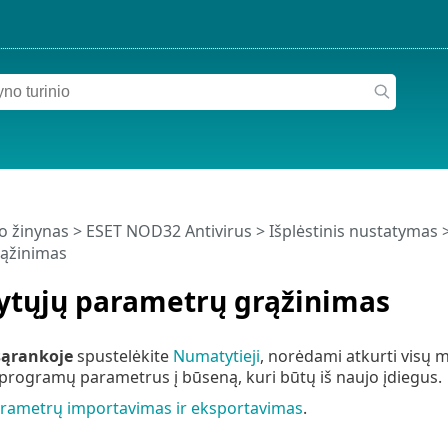
o žinynas
>
ESET NOD32 Antivirus
>
Išplėstinis nustatymas
>
ąžinimas
tųjų parametrų grąžinimas
 sąrankoje
spustelėkite
Numatytieji
, norėdami atkurti visų 
programų parametrus į būseną, kuri būtų iš naujo įdiegus.
rametrų importavimas ir eksportavimas
.