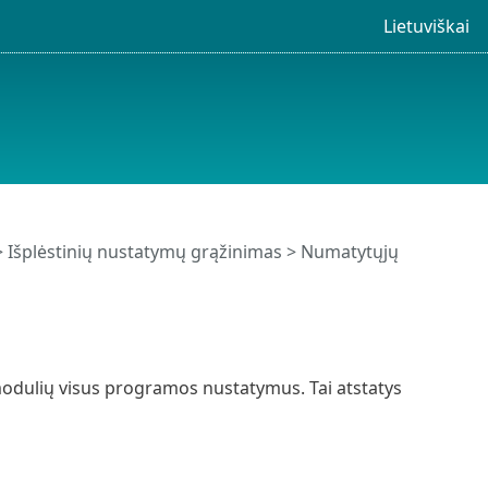
Lietuviškai
 Išplėstinių nustatymų grąžinimas > Numatytųjų
modulių visus programos nustatymus. Tai atstatys