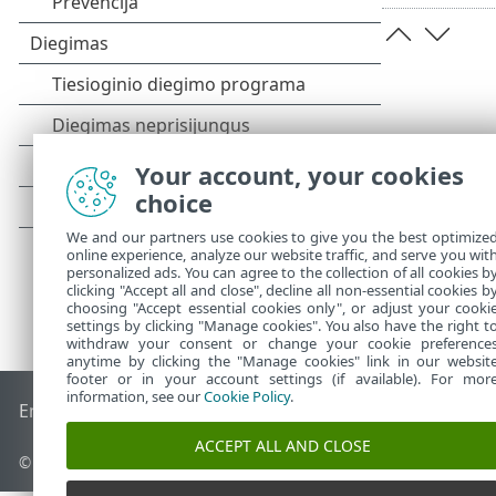
Your account, your cookies
choice
We and our partners use cookies to give you the best optimize
online experience, analyze our website traffic, and serve you wit
personalized ads. You can agree to the collection of all cookies b
clicking "Accept all and close", decline all non-essential cookies b
choosing "Accept essential cookies only", or adjust your cooki
settings by clicking "Manage cookies". You also have the right t
withdraw your consent or change your cookie preference
anytime by clicking the "Manage cookies" link in our websit
footer or in your account settings (if available). For mor
information, see our
Cookie Policy
.
End of Life
ESET žinių bazė
ESET forumas
ESET Status Port
ACCEPT ALL AND CLOSE
© 1992 - 2025 ESET, spol. s r.o. - Visos teisės saugomos.