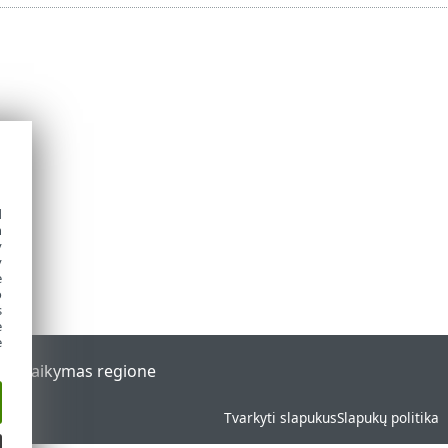
d
h
y
y
e
o
s
e
e
al
Palaikymas regione
Tvarkyti slapukus
Slapukų politika