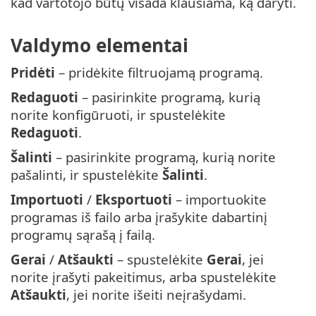
kad vartotojo būtų visada klausiama, ką daryti.
Valdymo elementai
Pridėti
– pridėkite filtruojamą programą.
Redaguoti
– pasirinkite programą, kurią
norite konfigūruoti, ir spustelėkite
Redaguoti
.
Šalinti
– pasirinkite programą, kurią norite
pašalinti, ir spustelėkite
Šalinti
.
Importuoti
/
Eksportuoti
– importuokite
programas iš failo arba įrašykite dabartinį
programų sąrašą į failą.
Gerai
/
Atšaukti
– spustelėkite
Gerai
, jei
norite įrašyti pakeitimus, arba spustelėkite
Atšaukti
, jei norite išeiti neįrašydami.