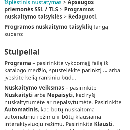
Išplėstinis nustatymas
>
Apsaugos
priemonės
SSL / TLS
>
Programos
nuskaitymo taisyklės
>
Redaguoti
.
Programos nuskaitymo taisyklių
langą
sudaro:
Stulpeliai
Programa
– pasirinkite vykdomąjį failą iš
katalogo medžio, spustelėkite parinktį
...
arba
įveskite kelią rankiniu būdu.
Nuskaitymo veiksmas
– pasirinkite
Nuskaityti
arba
Nepaisyti
, kad ryšį
nuskaitytumėte ar nepaisytumėte. Pasirinkite
Automatinis
, kad būtų nuskaitoma
automatiniu režimu ir būtų klausiama
interaktyviuoju režimu. Pasirinkite
Klausti
,