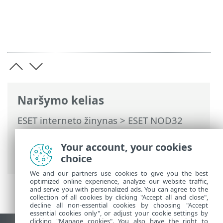
Naršymo kelias
ESET interneto žinynas
>
ESET NOD32
Antivirus
>
Išplėstinis nustatymas
>
Apsaugos priemonės
>
SSL/TLS
>
Your account, your cookies
Programos nuskaitymo taisyklės
choice
We and our partners use cookies to give you the best
optimized online experience, analyze our website traffic,
and serve you with personalized ads. You can agree to the
collection of all cookies by clicking "Accept all and close",
decline all non-essential cookies by choosing "Accept
essential cookies only", or adjust your cookie settings by
clicking "Manage cookies". You also have the right to