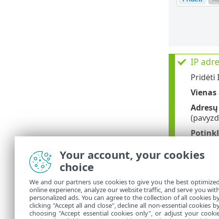
IP adr
Pridėti 
Vienas
Adresų
(pavyzd
Potinkl
potinkli
Your account, your cookies
Pridėti 
choice
Vienas
We and our partners use cookies to give you the best optimize
2001:71
online experience, analyze our website traffic, and serve you wit
personalized ads. You can agree to the collection of all cookies b
Potinkl
clicking "Accept all and close", decline all non-essential cookies b
choosing "Accept essential cookies only", or adjust your cooki