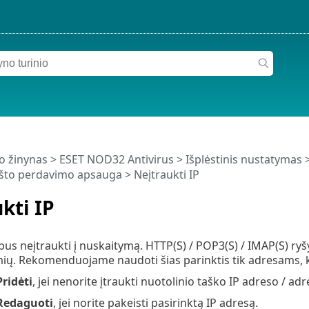
o žinynas
>
ESET NOD32 Antivirus
>
Išplėstinis nustatymas
što perdavimo apsauga
> Neįtraukti IP
kti IP
bus neįtraukti į nuskaitymą. HTTP(S) / POP3(S) / IMAP(S) ryšy
ių. Rekomenduojame naudoti šias parinktis tik adresams, ku
Pridėti
, jei nenorite įtraukti nuotolinio taško IP adreso / ad
Redaguoti
, jei norite pakeisti pasirinktą IP adresą.