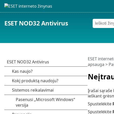
ESET NOD32 Antivirus
ESET internet
apsauga
>
Pa
Neįtrau
Įrašai sąraše 
ieškant grėsm
Spustelėkite
Spustelėkite