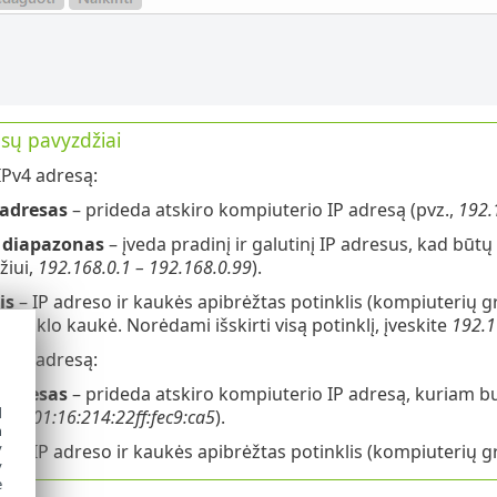
esų pavyzdžiai
IPv4 adresą:
 adresas
– prideda atskiro kompiuterio IP adresą (pvz.,
192.
 diapazonas
– įveda pradinį ir galutinį IP adresus, kad bū
žiui,
192.168.0.1 – 192.168.0.99
).
is
– IP adreso ir kaukės apibrėžtas potinklis (kompiuterių gr
o tinklo kaukė. Norėdami išskirti visą potinklį, įveskite
192.1
IPv6 adresą:
 adresas
– prideda atskiro kompiuterio IP adresą, kuriam bu
d
8:1c01:16:214:22ff:fec9:ca5
).
h
y
is
– IP adreso ir kaukės apibrėžtas potinklis (kompiuterių g
y
e