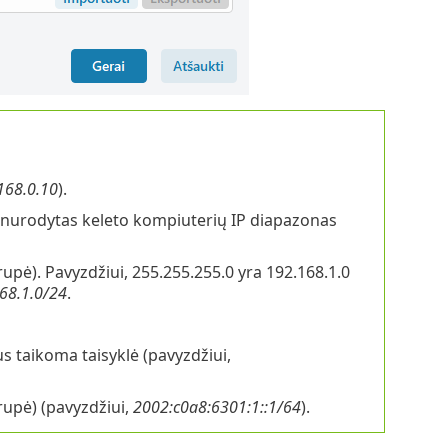
168.0.10
).
tų nurodytas keleto kompiuterių IP diapazonas
upė). Pavyzdžiui, 255.255.255.0 yra 192.168.1.0
68.1.0/24
.
s taikoma taisyklė (pavyzdžiui,
rupė) (pavyzdžiui,
2002:c0a8:6301:1::1/64
).