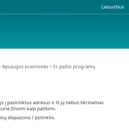
Lietuviškai
>
Apsaugos priemonės
>
El. pašto programų
s į pasirinktus adresus ir iš jų nebus tikrinamas
rie žinomi kaip patikimi.
resų diapazono / potinklio.