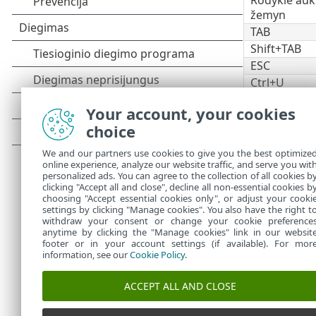
žemyn
TAB
Shift+TAB
ESC
Ctrl+U
Your account, your cookies
Ctrl+R
choice
ALT + Rodyk
ALT + Rodyk
We and our partners use cookies to give you the best optimize
ALT+Home
online experience, analyze our website traffic, and serve you wit
personalized ads. You can agree to the collection of all cookies b
Naršymui taip
clicking "Accept all and close", decline all non-essential cookies b
choosing "Accept essential cookies only", or adjust your cooki
settings by clicking "Manage cookies". You also have the right t
withdraw your consent or change your cookie preference
anytime by clicking the "Manage cookies" link in our websit
footer or in your account settings (if available). For mor
information, see our
Cookie Policy
.
ACCEPT ALL AND CLOSE