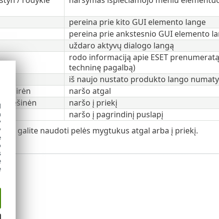
pereina prie kito GUI elemento lange
pereina prie ankstesnio GUI elemento l
uždaro aktyvų dialogo langą
rodo informaciją apie ESET prenumeratą 
techninę pagalbą)
iš naujo nustato produkto lango numatytą
lė kairėn
naršo atgal
lė dešinėn
naršo į priekį
d
naršo į pagrindinį puslapį
h
y
 pat galite naudoti pelės mygtukus atgal arba į priekį.
y
e
o
s
e
e