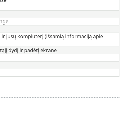
ange
ir jūsų kompiuterį (išsamią informaciją apie
jį dydį ir padėtį ekrane