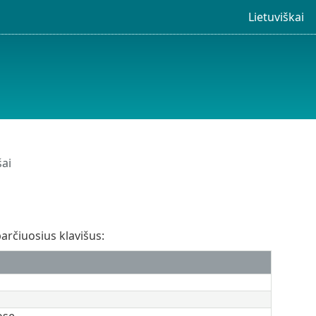
Lietuviškai
šai
arčiuosius klavišus:
ose