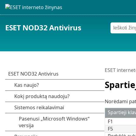
ESET NOD32 Antivirus
ESET internet
Spartie
Norėdami pato
Spartieji kla
F1
F5
Rodyklė auk