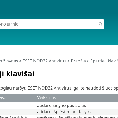
o žinynas
>
ESET NOD32 Antivirus
>
Pradžia
> Spartieji klavi
ji klavišai
giau naršyti ESET NOD32 Antivirus, galite naudoti šiuos sp
višai
Veiksmas
atidaro žinyno puslapius
atidaro išplėstinį nustatymą
štyn / rodyklė
naršymas išplečiamojo meniu elementu