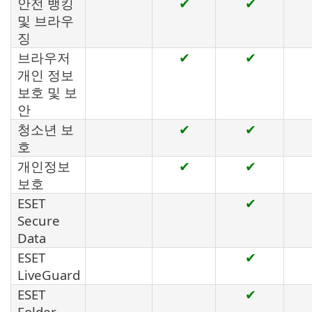
안전 뱅킹
✔
✔
및 브라우
징
브라우저
✔
✔
개인 정보
보호 및 보
안
청소년 보
✔
✔
호
개인정보
✔
✔
보호
ESET
✔
Secure
Data
ESET
✔
LiveGuard
ESET
✔
Folder