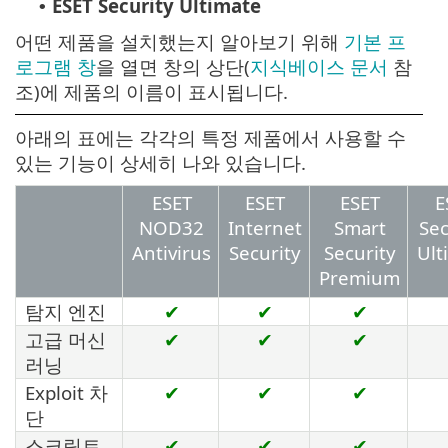
ESET Security Ultimate
•
어떤 제품을 설치했는지 알아보기 위해
기본 프
로그램 창
을 열면 창의 상단(
지식베이스 문서
참
조)에 제품의 이름이 표시됩니다.
아래의 표에는 각각의 특정 제품에서 사용할 수
있는 기능이 상세히 나와 있습니다.
ESET
ESET
ESET
E
NOD32
Internet
Smart
Sec
Antivirus
Security
Security
Ult
Premium
탐지 엔진
✔
✔
✔
고급 머신
✔
✔
✔
러닝
Exploit 차
✔
✔
✔
단
스크립트
✔
✔
✔