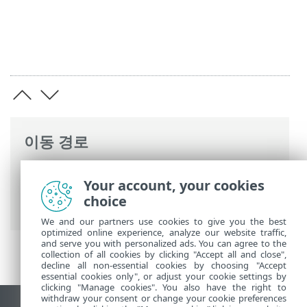
이동 경로
ESET 온라인 도움말
>
ESET NOD32
Your account, your cookies
Antivirus
>
설치
> 최신 버전으로 업그레이
choice
드
We and our partners use cookies to give you the best
optimized online experience, analyze our website traffic,
and serve you with personalized ads. You can agree to the
collection of all cookies by clicking "Accept all and close",
decline all non-essential cookies by choosing "Accept
essential cookies only", or adjust your cookie settings by
clicking "Manage cookies". You also have the right to
withdraw your consent or change your cookie preferences