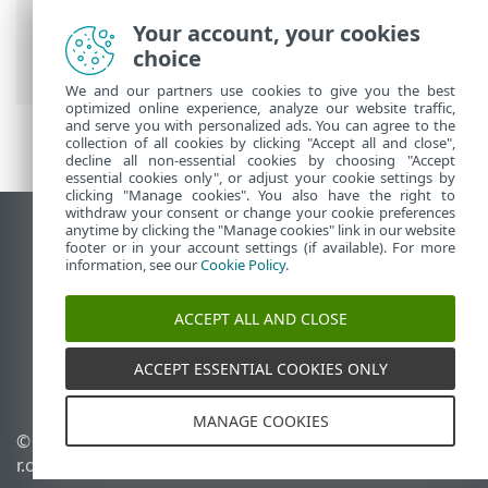
ESET 온라인 도움말
>
ESET NOD32
Your account, your cookies
Antivirus
>
제품 활성화
> 활성화 중에 활성
choice
화 키 입력
We and our partners use cookies to give you the best
optimized online experience, analyze our website traffic,
and serve you with personalized ads. You can agree to the
collection of all cookies by clicking "Accept all and close",
decline all non-essential cookies by choosing "Accept
essential cookies only", or adjust your cookie settings by
clicking "Manage cookies". You also have the right to
withdraw your consent or change your cookie preferences
anytime by clicking the "Manage cookies" link in our website
데스크톱 사이트 보기
footer or in your account settings (if available). For more
End of Life
information, see our
Cookie Policy
.
ESET 지식 베이스
ACCEPT ALL AND CLOSE
ESET 포럼
ESET Status Portal
ACCEPT ESSENTIAL COOKIES ONLY
국가별 지원
MANAGE COOKIES
© 1992 - 2025 ESET, spol. s
쿠키 관리
r.o. - All rights reserved.
쿠키 정책