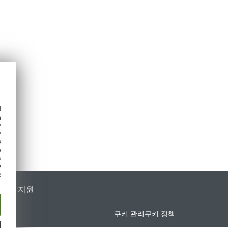
d
h
y
y
e
o
s
e
e
가별 지원
쿠키 관리
쿠키 정책