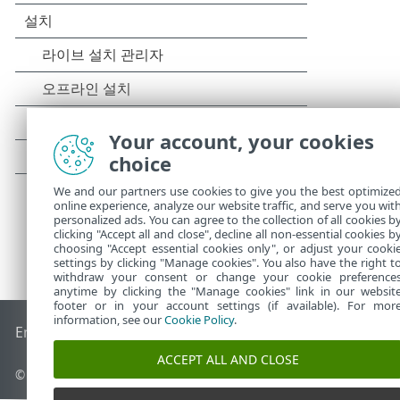
Your account, your cookies
choice
We and our partners use cookies to give you the best optimize
online experience, analyze our website traffic, and serve you wit
personalized ads. You can agree to the collection of all cookies b
clicking "Accept all and close", decline all non-essential cookies b
choosing "Accept essential cookies only", or adjust your cooki
settings by clicking "Manage cookies". You also have the right t
withdraw your consent or change your cookie preference
anytime by clicking the "Manage cookies" link in our websit
footer or in your account settings (if available). For mor
information, see our
Cookie Policy
.
End of Life
ESET 지식 베이스
ESET 포럼
ESET Status Portal
국
ACCEPT ALL AND CLOSE
© 1992 - 2025 ESET, spol. s r.o. - All rights reserved.