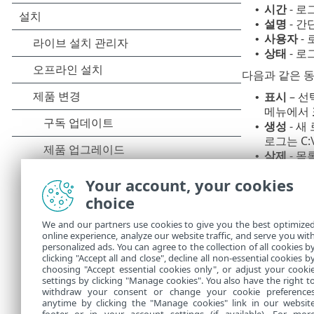
시간
- 로
•
설명
- 간
•
사용자
-
•
상태
- 로
•
다음과 같은 동
표시
– 선
•
메뉴에서
생성
- 새
•
로그는 C:\
삭제
- 목
•
하나 이상의 
Your account, your cookies
표시
- 선
choice
•
생성
- 새
•
We and our partners use cookies to give you the best optimize
삭제
- 목
•
online experience, analyze our website traffic, and serve you wit
모두 삭제
•
personalized ads. You can agree to the collection of all cookies b
내보내기
clicking "Accept all and close", decline all non-essential cookies b
•
choosing "Accept essential cookies only", or adjust your cooki
settings by clicking "Manage cookies". You also have the right t
withdraw your consent or change your cookie preference
anytime by clicking the "Manage cookies" link in our websit