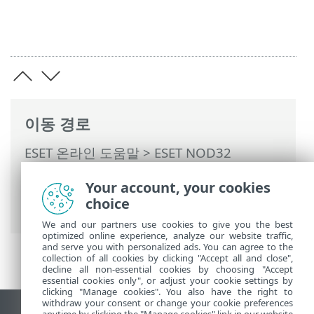
이동 경로
ESET 온라인 도움말
>
ESET NOD32
Antivirus
>
고급 설정
>
보호
>
이메일 클라
Your account, your cookies
이언트 보호
>
메일 전송 보호
> 제외된 애플
choice
리케이션
We and our partners use cookies to give you the best
optimized online experience, analyze our website traffic,
and serve you with personalized ads. You can agree to the
collection of all cookies by clicking "Accept all and close",
decline all non-essential cookies by choosing "Accept
essential cookies only", or adjust your cookie settings by
clicking "Manage cookies". You also have the right to
withdraw your consent or change your cookie preferences