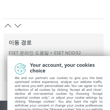
이동 경로
ESET 온라인 도움말
>
ESET NOD32
Antivirus
>
ESET NOD32 Antivirus 운용
>
Your account, your cookies
ESET HOME 계정
>
ESET HOME에 연결합니
choice
다
> ESET HOME에 로그인
We and our partners use cookies to give you the best
optimized online experience, analyze our website traffic,
and serve you with personalized ads. You can agree to the
collection of all cookies by clicking "Accept all and close",
decline all non-essential cookies by choosing "Accept
essential cookies only", or adjust your cookie settings by
clicking "Manage cookies". You also have the right to
withdraw your consent or change your cookie preferences
anytime by clicking the "Manage cookies" link in our website