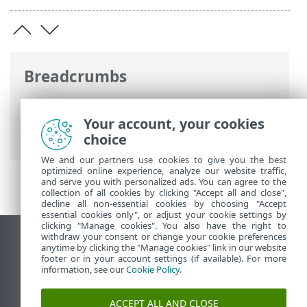
Breadcrumbs
ESET Online súgó
>
ESET NOD32
Antivirus
>
ESET NOD32 Antivirus
>
Your account, your cookies
Újdonságok
choice
We and our partners use cookies to give you the best
optimized online experience, analyze our website traffic,
and serve you with personalized ads. You can agree to the
collection of all cookies by clicking "Accept all and close",
decline all non-essential cookies by choosing "Accept
essential cookies only", or adjust your cookie settings by
clicking "Manage cookies". You also have the right to
withdraw your consent or change your cookie preferences
Asztali webhely megtekintése
anytime by clicking the "Manage cookies" link in our website
footer or in your account settings (if available). For more
End of Life
information, see our
Cookie Policy
.
Az ESET tudásbázisa
ESET Fórum
ACCEPT ALL AND CLOSE