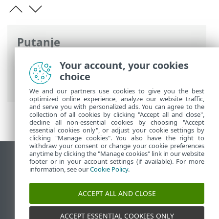
Putanje
ESET-ova online pomoć
>
ESET NOD32
Your account, your cookies
Antivirus
>
ESET NOD32 Antivirus
>
choice
Novosti
We and our partners use cookies to give you the best
optimized online experience, analyze our website traffic,
and serve you with personalized ads. You can agree to the
collection of all cookies by clicking "Accept all and close",
decline all non-essential cookies by choosing "Accept
essential cookies only", or adjust your cookie settings by
clicking "Manage cookies". You also have the right to
withdraw your consent or change your cookie preferences
anytime by clicking the "Manage cookies" link in our website
Prikaži stranicu za radnu površinu
footer or in your account settings (if available). For more
information, see our
Cookie Policy
.
End of Life
ESET-ova baza znanja
ACCEPT ALL AND CLOSE
ESET-ov forum
ESET Status Portal
ACCEPT ESSENTIAL COOKIES ONLY