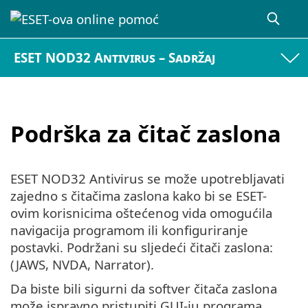
ESET NOD32 Antivirus – Sadržaj
Podrška za čitač zaslona
ESET NOD32 Antivirus se može upotrebljavati
zajedno s čitačima zaslona kako bi se ESET-
ovim korisnicima oštećenog vida omogućila
navigacija programom ili konfiguriranje
postavki. Podržani su sljedeći čitači zaslona:
(JAWS, NVDA, Narrator).
Da biste bili sigurni da softver čitača zaslona
može ispravno pristupiti GUI-ju programa