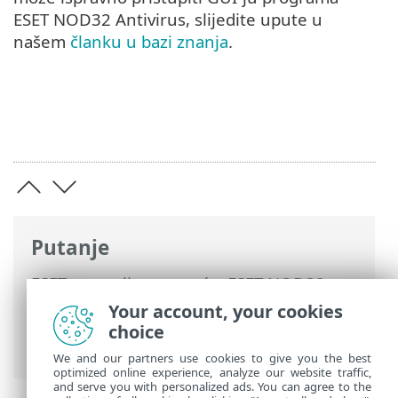
ESET NOD32 Antivirus, slijedite upute u
našem
članku u bazi znanja
.
Putanje
ESET-ova online pomoć
>
ESET NOD32
Antivirus
>
Napredno podešavanje
>
Your account, your cookies
Korisničko sučelje
> Podrška za čitač
choice
zaslona
We and our partners use cookies to give you the best
optimized online experience, analyze our website traffic,
and serve you with personalized ads. You can agree to the